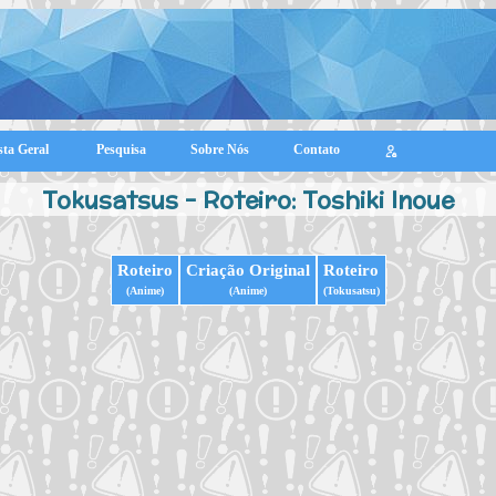
sta Geral
Pesquisa
Sobre Nós
Contato
Tokusatsus - Roteiro: Toshiki Inoue
Roteiro
Criação Original
Roteiro
(Anime)
(Anime)
(Tokusatsu)