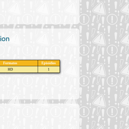
ion
Formatos
Episódios
HD
1