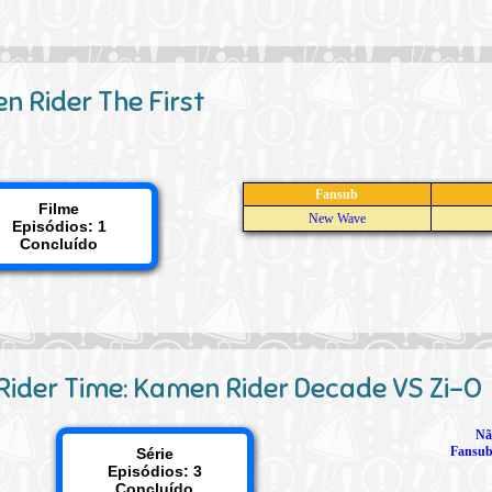
 Rider The First
Fansub
Filme
New Wave
Episódios: 1
Concluído
Rider Time: Kamen Rider Decade VS Zi-O
Nã
Fansub
Série
Episódios: 3
Concluído