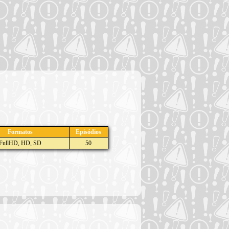
Formatos
Episódios
FullHD, HD, SD
50