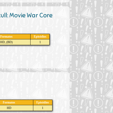
ll: Movie War Core
Formatos
Episódios
HD, (BD)
1
Formatos
Episódios
HD
1