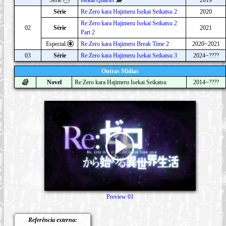
Série
Re:Zero kara Hajimeru Isekai Seikatsu 2
2020
Re:Zero kara Hajimeru Isekai Seikatsu 2
02
Série
2021
Part 2
Especial
Re:Zero kara Hajimeru Break Time 2
2020~2021
03
Série
Re:Zero kara Hajimeru Isekai Seikatsu 3
2024~????
Outras Mídias
Novel
Re:Zero kara Hajimeru Isekai Seikatsu
2014~????
Preview 01
Referência externa: