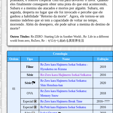
prateados, e resolve cooperar com ela para devolver o favor. Quando
eles finalmente conseguem obter uma pista do que está acontecendo,
Subaru e a menina são atacados e mortos por alguém. Subaru, em
seguida, desperta no lugar que ele foi invocado e percebe que ele
ganhou a habilidade "Retorno da morte". Agora, ele tornou-se um
menino indefeso que só tem a capacidade de voltar no tempo,
morrendo. Além do desespero, ele pode salvar a menina do destino de
morte?
Outros Títulos:
Re:ZERO -Starting Life in Another World-, Re: Life in a different
world from zero, ReZero, Re：ゼロから始める異世界生活
Cronologia
Ordem
Tipo
Nome
Exibição
Re:Zero kara Hajimeru Isekai Seikatsu -
Filme
2019
Hyouketsu no Kizuna
Série
Re:Zero kara Hajimeru Isekai Seikatsu
2016
Re:Zero kara Hajimeru Isekai Seikatsu:
Série
2020
Shin Henshuu-ban
01
Re:Zero kara Hajimeru Isekai Seikatsu:
OVA
2018
Memory Snow
Especial
Re:Zero kara Hajimeru Break Time
2016~????
Especial
Re:Petit kara Hajimeru Isekai Seikatsu
2016
Série
Isekai Quartet
2019