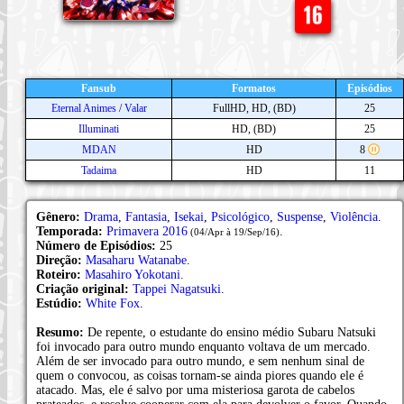
Fansub
Formatos
Episódios
Eternal Animes
/
Valar
FullHD, HD, (BD)
25
Illuminati
HD, (BD)
25
MDAN
HD
8
Tadaima
HD
11
Gênero:
Drama
,
Fantasia
,
Isekai
,
Psicológico
,
Suspense
,
Violência
.
Temporada:
Primavera 2016
.
(04/Apr à 19/Sep/16)
Número de Episódios:
25
Direção:
Masaharu Watanabe
.
Roteiro:
Masahiro Yokotani
.
Criação original:
Tappei Nagatsuki
.
Estúdio:
White Fox
.
Resumo:
De repente, o estudante do ensino médio Subaru Natsuki
foi invocado para outro mundo enquanto voltava de um mercado.
Além de ser invocado para outro mundo, e sem nenhum sinal de
quem o convocou, as coisas tornam-se ainda piores quando ele é
atacado. Mas, ele é salvo por uma misteriosa garota de cabelos