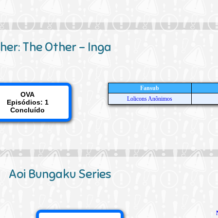
her: The Other - Inga
Fansub
OVA
Lolicons Anônimos
Episódios: 1
Concluído
Aoi Bungaku Series