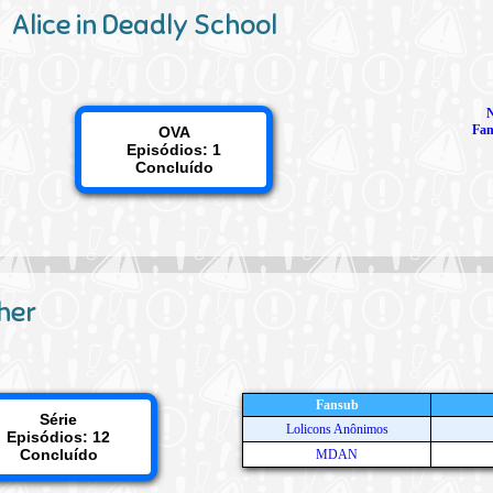
Alice in Deadly School
N
Fan
OVA
Episódios: 1
Concluído
her
Fansub
Série
Lolicons Anônimos
Episódios: 12
Concluído
MDAN