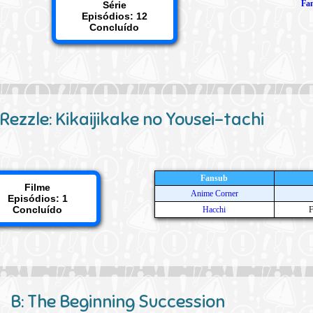
Fan
Série
Episódios: 12
Concluído
Rezzle: Kikaijikake no Yousei-tachi
Fansub
Filme
Anime Corner
Episódios: 1
Concluído
Hacchi
F
B: The Beginning Succession