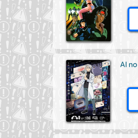
AI no