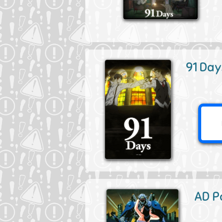
91 Day
AD P