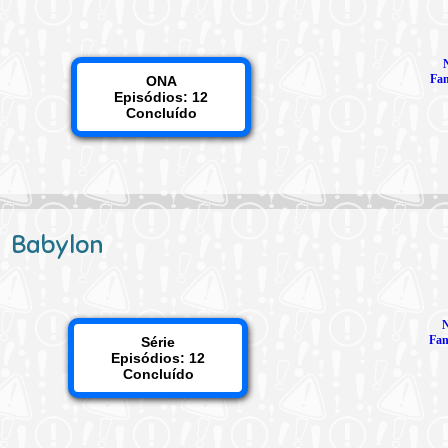
Fan
ONA
Episódios: 12
Concluído
Babylon
N
Fan
Série
Episódios: 12
Concluído