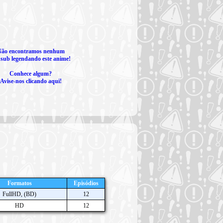
ão encontramos nenhum
sub legendando este anime!
Conhece algum?
Avise-nos clicando aqui!
Formatos
Episódios
FullHD, (BD)
12
HD
12