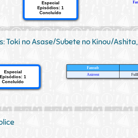
Fan
Especial
Episódios: 1
Concluído
s: Toki no Asase/Subete no Kinou/Ashita
Fansub
Especial
Anirrent
Ful
Episódios: 1
Concluído
olice