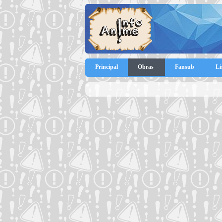
Principal
Obras
Fansub
Li