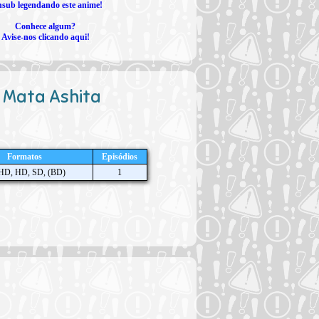
sub legendando este anime!
Conhece algum?
Avise-nos clicando aqui!
, Mata Ashita
Formatos
Episódios
lHD, HD, SD, (BD)
1