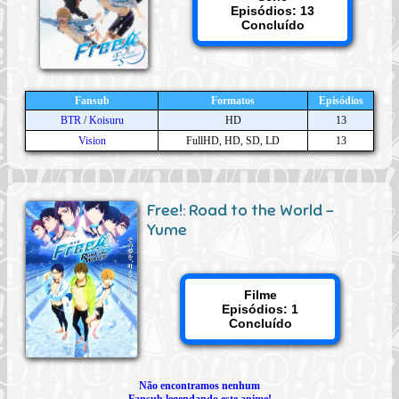
Episódios: 13
Concluído
Fansub
Formatos
Episódios
BTR
/
Koisuru
HD
13
Vision
FullHD, HD, SD, LD
13
Free!: Road to the World -
Yume
Filme
Episódios: 1
Concluído
Não encontramos nenhum
Fansub legendando este anime!