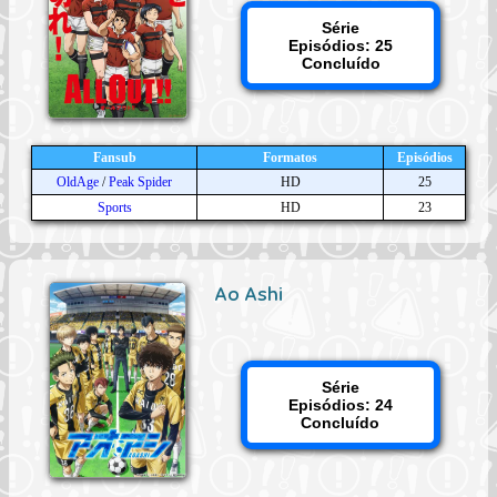
Série
Episódios: 25
Concluído
Fansub
Formatos
Episódios
OldAge
/
Peak Spider
HD
25
Sports
HD
23
Ao Ashi
Série
Episódios: 24
Concluído