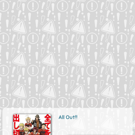
All Out!!