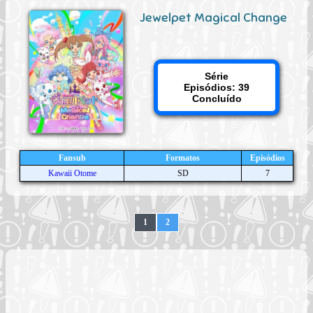
Jewelpet Magical Change
Série
Episódios: 39
Concluído
Fansub
Formatos
Episódios
Kawaii Otome
SD
7
1
2