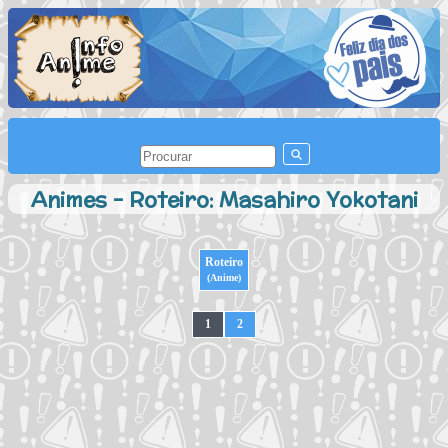
Animes - Roteiro: Masahiro Yokotani
Roteiro
(Anime)
1
2