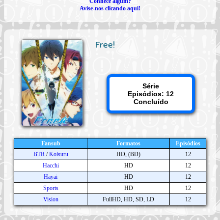
Conhece algum?
Avise-nos clicando aqui!
Free!
Série
Episódios: 12
Concluído
Fansub
Formatos
Episódios
BTR
/
Koisuru
HD, (BD)
12
Hacchi
HD
12
Hayai
HD
12
Sports
HD
12
Vision
FullHD, HD, SD, LD
12