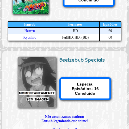
Concluído
Fansub
Formatos
Episódios
Heaven
HD
60
Kyoshiro
FullHD, HD, (BD)
60
Beelzebub Specials
Especial
Episódios: 16
Concluído
Não encontramos nenhum
Fansub legendando este anime!