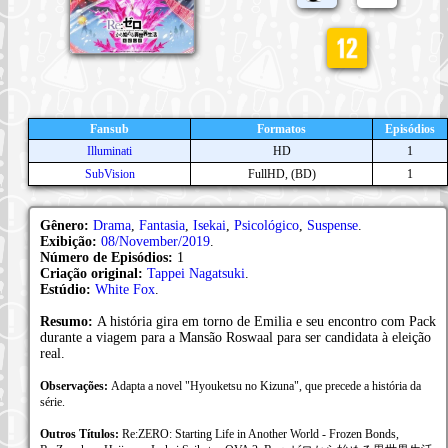
Fansub
Formatos
Episódios
Illuminati
HD
1
SubVision
FullHD, (BD)
1
Gênero:
Drama
,
Fantasia
,
Isekai
,
Psicológico
,
Suspense
.
Exibição:
08/November/2019
.
Número de Episódios:
1
Criação original:
Tappei Nagatsuki
.
Estúdio:
White Fox
.
Resumo:
A história gira em torno de Emilia e seu encontro com Pack
durante a viagem para a Mansão Roswaal para ser candidata à eleição
real.
Observações:
Adapta a novel "Hyouketsu no Kizuna", que precede a história da
série.
Outros Títulos:
Re:ZERO: Starting Life in Another World - Frozen Bonds,