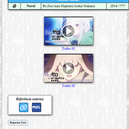
Novel
Re:Zero kara Hajimeru Isekai Seikatsu
2014~????
Trailer 01
Trailer 02
Referência externa:
Reportar Erro