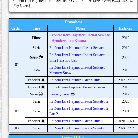
Re:Zero kara Hajimeru Isekai Seikatsu OVA 2, Re：ゼロから始める異世界生活
『氷結の絆』
Cronologia
Ordem
Tipo
Nome
Exibição
Re:Zero kara Hajimeru Isekai Seikatsu
Filme
2019
- Hyouketsu no Kizuna
Série
Re:Zero kara Hajimeru Isekai Seikatsu
2016
Re:Zero kara Hajimeru Isekai Seikatsu:
Série
2020
Shin Henshuu-ban
01
Re:Zero kara Hajimeru Isekai Seikatsu:
OVA
2018
Memory Snow
Especial
Re:Zero kara Hajimeru Break Time
2016~????
Especial
Re:Petit kara Hajimeru Isekai Seikatsu
2016
Série
Isekai Quartet
2019
Série
Re:Zero kara Hajimeru Isekai Seikatsu 2
2020
Re:Zero kara Hajimeru Isekai Seikatsu 2
02
Série
2021
Part 2
Especial
Re:Zero kara Hajimeru Break Time 2
2020~2021
03
Série
Re:Zero kara Hajimeru Isekai Seikatsu 3
2024~????
Outras Mídias