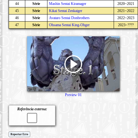
44
Série
Mashin Sentai Kiramager
2020~2021
45
Série
Kikai Sentai Zenkaiger
2021~2022
46
Série
Avataro Sentai Donbrothers
2022~2023
47
Série
Ohsama Sentai King-Ohger
2023~????
Preview 01
Referência externa:
Reportar Erro