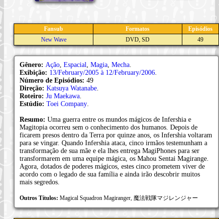
Fansub
Formatos
Episódios
New Wave
DVD, SD
49
Gênero:
Ação
,
Espacial
,
Magia
,
Mecha
.
Exibição:
13/February/2005 à 12/February/2006
.
Número de Episódios:
49
Direção:
Katsuya Watanabe
.
Roteiro:
Ju Maekawa
.
Estúdio:
Toei Company
.
Resumo:
Uma guerra entre os mundos mágicos de Infershia e
Magitopia ocorreu sem o conhecimento dos humanos. Depois de
ficarem presos dentro da Terra por quinze anos, os Infershia voltaram
para se vingar. Quando Infershia ataca, cinco irmãos testemunham a
transformação de sua mãe e ela lhes entrega MagiPhones para ser
transformarem em uma equipe mágica, os Mahou Sentai Magirange.
Agora, dotados de poderes mágicos, estes cinco prometem viver de
acordo com o legado de sua família e ainda irão descobrir muitos
mais segredos.
Outros Títulos:
Magical Squadron Magiranger, 魔法戦隊マジレンジャー