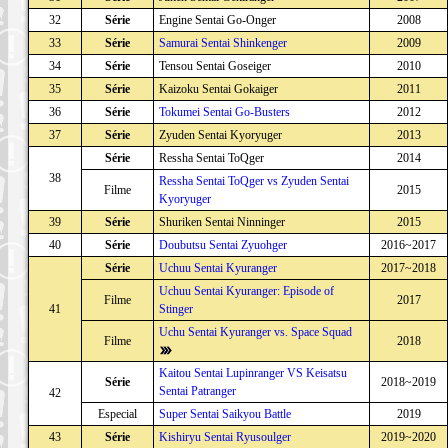
32
Série
Engine Sentai Go-Onger
2008
33
Série
Samurai Sentai Shinkenger
2009
34
Série
Tensou Sentai Goseiger
2010
35
Série
Kaizoku Sentai Gokaiger
2011
36
Série
Tokumei Sentai Go-Busters
2012
37
Série
Zyuden Sentai Kyoryuger
2013
Série
Ressha Sentai ToQger
2014
38
Ressha Sentai ToQger vs Zyuden Sentai
Filme
2015
Kyoryuger
39
Série
Shuriken Sentai Ninninger
2015
40
Série
Doubutsu Sentai Zyuohger
2016~2017
Série
Uchuu Sentai Kyuranger
2017~2018
Uchuu Sentai Kyuranger: Episode of
Filme
2017
41
Stinger
Uchu Sentai Kyuranger vs. Space Squad
Filme
2018
Kaitou Sentai Lupinranger VS Keisatsu
Série
2018~2019
Sentai Patranger
42
Especial
Super Sentai Saikyou Battle
2019
43
Série
Kishiryu Sentai Ryusoulger
2019~2020