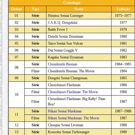
Cronologia
Ordem
Tipo
Nome
Exibição
01
Série
Himitsu Sentai Gorenger
1975~1977
02
Série
J.A.K.Q. Dengekitai
1977
03
Série
Battle Fever J
1979
04
Série
Denshi Sentai Denziman
1980
05
Série
Taiyo Sentai Sun Vulcan
1981
06
Série
Dai Sentai Goggle V
1982
07
Série
Kagaku Sentai Dynaman
1983
Série
Choudenshi Bioman
1984~1985
08
Filme
Choudenshi Bioman: The Movie
1984
09
Série
Dengeki Sentai Changeman
1985
Série
Choushinsei Flashman
1986
Filme
Choushinsei Flashman: The Movie
1986
10
Choushinsei Flashman: Big Rally! Titan
Filme
1987
Boy!
Série
Hikari Sentai Maskman
1987~1988
11
Filme
Hikari Sentai Maskman: The Movie
1987
12
Série
Choujuu Sentai Liveman
1988
13
Série
Kousoku Sentai Turboranger
1989