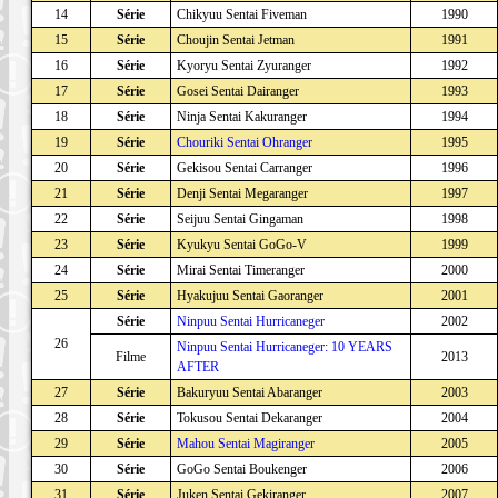
14
Série
Chikyuu Sentai Fiveman
1990
15
Série
Choujin Sentai Jetman
1991
16
Série
Kyoryu Sentai Zyuranger
1992
17
Série
Gosei Sentai Dairanger
1993
18
Série
Ninja Sentai Kakuranger
1994
19
Série
Chouriki Sentai Ohranger
1995
20
Série
Gekisou Sentai Carranger
1996
21
Série
Denji Sentai Megaranger
1997
22
Série
Seijuu Sentai Gingaman
1998
23
Série
Kyukyu Sentai GoGo-V
1999
24
Série
Mirai Sentai Timeranger
2000
25
Série
Hyakujuu Sentai Gaoranger
2001
Série
Ninpuu Sentai Hurricaneger
2002
26
Ninpuu Sentai Hurricaneger: 10 YEARS
Filme
2013
AFTER
27
Série
Bakuryuu Sentai Abaranger
2003
28
Série
Tokusou Sentai Dekaranger
2004
29
Série
Mahou Sentai Magiranger
2005
30
Série
GoGo Sentai Boukenger
2006
31
Série
Juken Sentai Gekiranger
2007