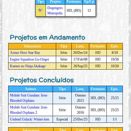
Tipo
Projeto
Formatos
Ep/Cp
Dogengers:
HD, (BD)
12
Metropolis
Projetos em Andamento
Tokusatsus
Tipo
Lanç.
Formatos
Epis.
Armor Hero Star Ray
Série
20/Dec/24
HD
8/18
Engine Squadron Go-Onger
Série
17/Feb/08
HD
19/50
Kamen no Ninja Akakage
Série
26/Sep/25
HD
10/20
Projetos Concluídos
Animes
Tipo
Lanç.
Formatos
Epis.
Mobile Suit Gundam: Iron-
Outono
Série
HD, (BD)
25/25
Blooded Orphans
2015
Mobile Suit Gundam: Iron-
Outono
Série
HD, (BD)
25/25
Blooded Orphans 2
2016
Undead Unluck: Winter-hen
Especial
25/Dec/25
HD
1/1
Tokusatsus
Tipo
Lanç.
Formatos
Epis.