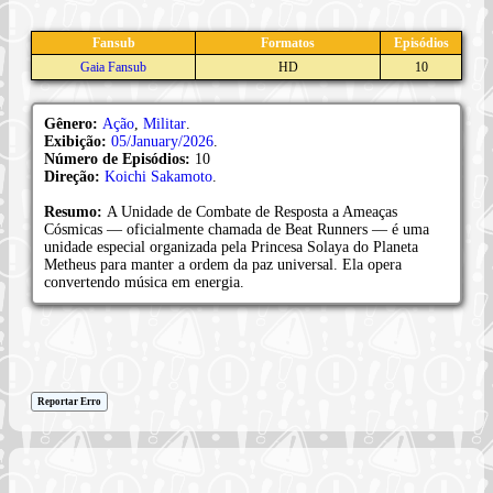
Fansub
Formatos
Episódios
Gaia Fansub
HD
10
Gênero:
Ação
,
Militar
.
Exibição:
05/January/2026
.
Número de Episódios:
10
Direção:
Koichi Sakamoto
.
Resumo:
A Unidade de Combate de Resposta a Ameaças
Cósmicas — oficialmente chamada de Beat Runners — é uma
unidade especial organizada pela Princesa Solaya do Planeta
Metheus para manter a ordem da paz universal. Ela opera
convertendo música em energia.
Reportar Erro