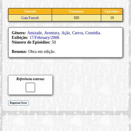
Fansub
Formatos
Episódios
Gaia Fansub
HD
19
Gênero:
Amizade
,
Aventura
,
Ação
,
Carros
,
Comédia
.
Exibição:
17/February/2008
.
Número de Episódios:
50
Resumo:
Obra em edição.
Referência externa:
Reportar Erro