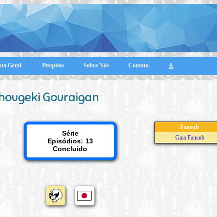
sta Geral
Pesquisa
Sobre Nós
Contato
hougeki Gouraigan
Fansub
Série
Gaia Fansub
Episódios: 13
Concluído