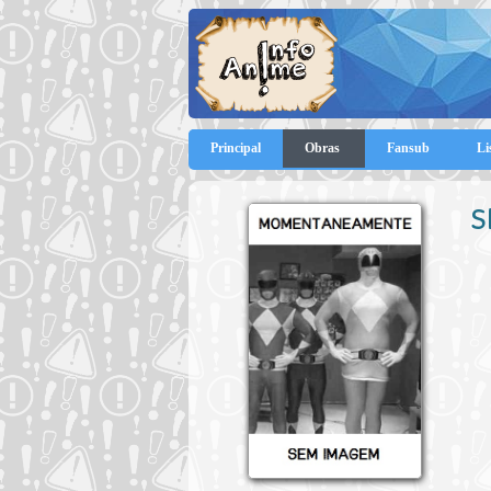
Principal
Obras
Fansub
Li
S