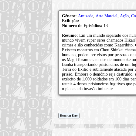
Gênero:
Amizade
,
Arte Marcial
,
Ação
,
Co
Exibição:
.
Número de Episódios:
13
Resumo:
Em um mundo separado dos huma
mundo vivem super seres chamados Hikarib
crimes e são conhecidas como Kageribito. 
Existem monstros em Chou Shinkai chama
humano, podem ser vistos por pessoas com f
os Magii foram chamados de mononoke ou y
Bunba transportando prisioneiros de um 
Terra do Exílio é subitamente atacada po
prisão. Embora o demônio seja destruído, s
exército de 1.000 soldados em 100 dias para
reunir 4 desses prisioneiros fugitivos que 
o planeta da invasão iminente.
Reportar Erro