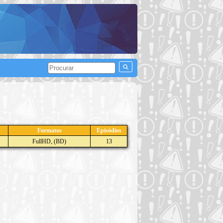
Formatos
Episódios
FullHD, (BD)
13