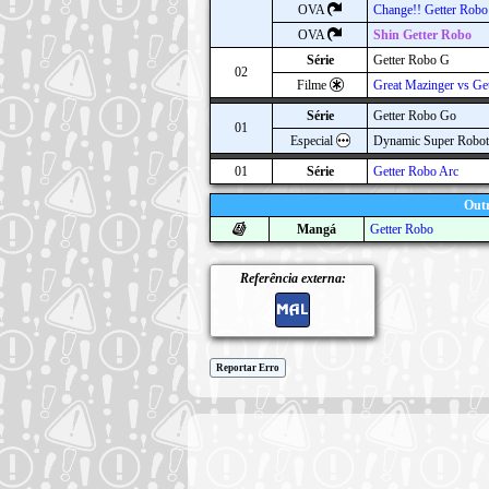
OVA
Change!! Getter Robo
OVA
Shin Getter Robo
Série
Getter Robo G
02
Filme
Great Mazinger vs Ge
Série
Getter Robo Go
01
Especial
Dynamic Super Robot
01
Série
Getter Robo Arc
Outr
Mangá
Getter Robo
Referência externa:
Reportar Erro