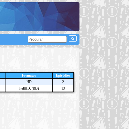
Formatos
Episódios
HD
2
FullHD, (BD)
13