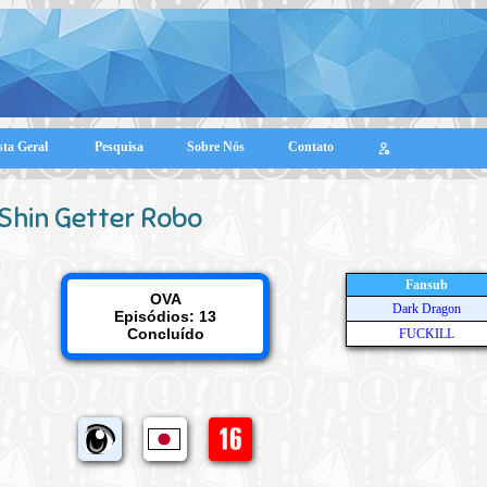
sta Geral
Pesquisa
Sobre Nós
Contato
Shin Getter Robo
Fansub
OVA
Dark Dragon
Episódios: 13
Concluído
FUCKILL