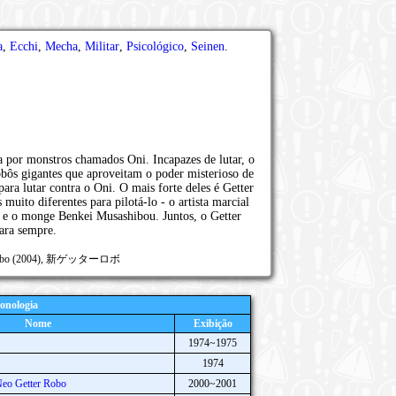
a
,
Ecchi
,
Mecha
,
Militar
,
Psicológico
,
Seinen
.
 por monstros chamados Oni. Incapazes de lutar, o
obôs gigantes que aproveitam o poder misterioso de
para lutar contra o Oni. O mais forte deles é Getter
uito diferentes para pilotá-lo - o artista marcial
 e o monge Benkei Musashibou. Juntos, o Getter
ara sempre.
er Robo (2004), 新ゲッターロボ
onologia
Nome
Exibição
1974~1975
1974
Neo Getter Robo
2000~2001