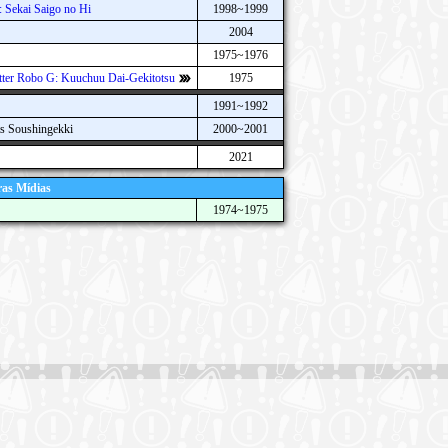
: Sekai Saigo no Hi
1998~1999
2004
1975~1976
tter Robo G: Kuuchuu Dai-Gekitotsu
1975
1991~1992
s Soushingekki
2000~2001
2021
as Mídias
1974~1975