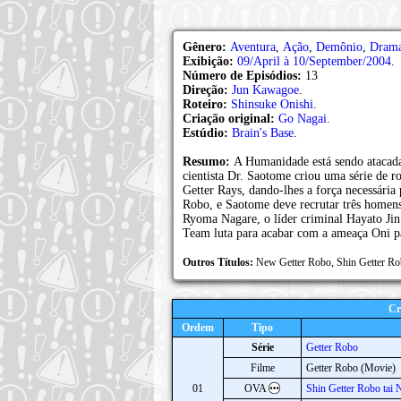
Gênero:
Aventura
,
Ação
,
Demônio
,
Dram
Exibição:
09/April à 10/September/2004
.
Número de Episódios:
13
Direção:
Jun Kawagoe
.
Roteiro:
Shinsuke Onishi
.
Criação original:
Go Nagai
.
Estúdio:
Brain's Base
.
Resumo:
A Humanidade está sendo atacada
cientista Dr. Saotome criou uma série de r
Getter Rays, dando-lhes a força necessária 
Robo, e Saotome deve recrutar três homens m
Ryoma Nagare, o líder criminal Hayato Jin
Team luta para acabar com a ameaça Oni p
Outros Títulos:
New Getter Robo, Shin Gett
Cr
Ordem
Tipo
Série
Getter Robo
Filme
Getter Robo (Movie)
01
OVA
Shin Getter Robo tai 