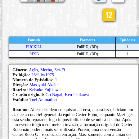
Fansub
Formatos
Episódios
FUCKILL
FullHD, (BD)
1
RFSB
FullHD, (BD)
1
Gênero:
Ação
,
Mecha
,
Sci-Fi
.
Exibição:
26/July/1975
.
Número de Episódios:
1
Direção:
Masayuki Akehi
.
Roteiro:
Keisuke Fujikawa
.
Criação original:
Go Nagai
,
Ken Ishikawa
.
Estúdio:
Toei Animation
.
Resumo:
Aliens decidem conquistar a Terra, e para isso, iniciam um
ataque ao quartel-general da equipe Getter Robo, enquanto Mazinger
está sendo reparado, logo impossibilitado de se unir à batalha. Após
um evento trágico em meio à invasão, a formação original do Getter
Robo não poderia mais ser utilizada. Porém, uma nova versão -
Getter Robo G - é colocada em ação. Mas, somente com a união do