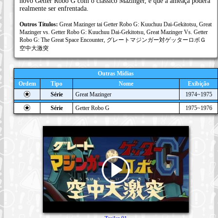
novo Getter Robo G com o clássico Mazinger, é que a ameaça poderá
realmente ser enfrentada.
Outros Títulos:
Great Mazinger tai Getter Robo G: Kuuchuu Dai-Gekitotsu, Great
Mazinger vs. Getter Robo G: Kuuchuu Dai-Gekitotsu, Great Mazinger Vs. Getter
Robo G: The Great Space Encounter, グレートマジンガー対ゲッターロボＧ
空中大激突
Outras Mídias
Ordem
Tipo
Nome
Exibição
Série
Great Mazinger
1974~1975
Série
Getter Robo G
1975~1976