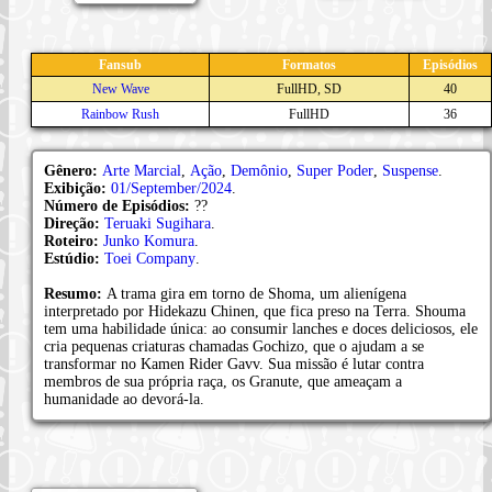
Fansub
Formatos
Episódios
New Wave
FullHD, SD
40
Rainbow Rush
FullHD
36
Gênero:
Arte Marcial
,
Ação
,
Demônio
,
Super Poder
,
Suspense
.
Exibição:
01/September/2024
.
Número de Episódios:
??
Direção:
Teruaki Sugihara
.
Roteiro:
Junko Komura
.
Estúdio:
Toei Company
.
Resumo:
A trama gira em torno de Shoma, um alienígena
interpretado por Hidekazu Chinen, que fica preso na Terra. Shouma
tem uma habilidade única: ao consumir lanches e doces deliciosos, ele
cria pequenas criaturas chamadas Gochizo, que o ajudam a se
transformar no Kamen Rider Gavv. Sua missão é lutar contra
membros de sua própria raça, os Granute, que ameaçam a
humanidade ao devorá-la.