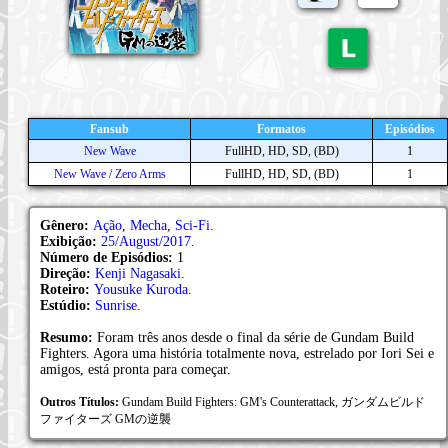
Fansub
Formatos
Episódios
New Wave
FullHD, HD, SD, (BD)
1
New Wave
/
Zero Arms
FullHD, HD, SD, (BD)
1
Gênero:
Ação
,
Mecha
,
Sci-Fi
.
Exibição:
25/August/2017
.
Número de Episódios:
1
Direção:
Kenji Nagasaki
.
Roteiro:
Yousuke Kuroda
.
Estúdio:
Sunrise
.
Resumo:
Foram três anos desde o final da série de Gundam Build
Fighters. Agora uma história totalmente nova, estrelado por Iori Sei e
amigos, está pronta para começar.
Outros Títulos:
Gundam Build Fighters: GM's Counterattack, ガンダムビルド
ファイターズ GMの逆襲