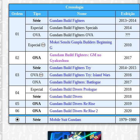
Cronologia
Ordem
Tipo
Nome
Exibição
Série
Gundam Build Fighters
2013~2014
Especial
Gundam Build Fighters Specials
2014
01
OVA
Gundam Build Fighters OVA
???
Mokei Senshi Gunpla Builders Beginning
Especial
2010
G
Gundam Build Fighters: GM no
02
ONA
2017
Gyakushuu
Série
Gundam Build Fighters Try
2014~2015
03
OVA
Gundam Build Fighters Try: Island Wars
2016
ONA
Gundam Build Fighters: Battlogue
2017
Especial
Gundam Build Divers Prologue
2018
04
Série
Gundam Build Divers
2018
05
ONA
Gundam Build Divers Re:Rise
2019
06
ONA
Gundam Build Divers Re:Rise 2
2020
Série
Mobile Suit Gundam
1979~1980