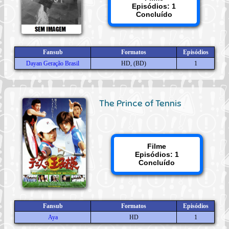
Episódios: 1
Concluído
Fansub
Formatos
Episódios
Dayan Geração Brasil
HD, (BD)
1
The Prince of Tennis
Filme
Episódios: 1
Concluído
Fansub
Formatos
Episódios
Aya
HD
1