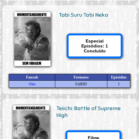
Tabi Suru Tobi Neko
Especial
Episódios: 1
Concluído
Fansub
Formatos
Episódios
Otto
FullHD
1
Teiichi: Battle of Supreme
High
Filme