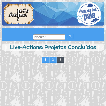
Live-Actions: Projetos Concluídos
1
2
3