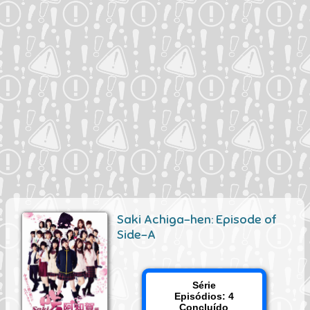
Saki Achiga-hen: Episode of
Side-A
Série
Episódios: 4
Concluído