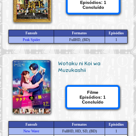
Episódios: 1
Concluído
Fansub
Formatos
Episódios
Peak Spider
FullHD, (BD)
1
Wotaku ni Koi wa
Muzukashii
Filme
Episódios: 1
Concluído
Fansub
Formatos
Episódios
New Wave
FullHD, HD, SD, (BD)
1