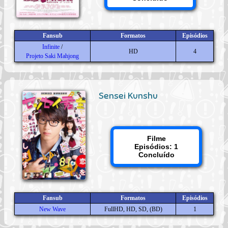
Fansub
Formatos
Episódios
Infinite
/
HD
4
Projeto Saki Mahjong
Sensei Kunshu
Filme
Episódios: 1
Concluído
Fansub
Formatos
Episódios
New Wave
FullHD, HD, SD, (BD)
1