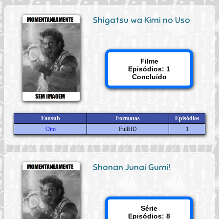
Shigatsu wa Kimi no Uso
Filme
Episódios: 1
Concluído
Fansub
Formatos
Episódios
Otto
FullHD
1
Shonan Junai Gumi!
Série
Episódios: 8