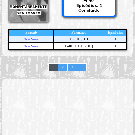
Filme
Episódios: 1
Concluído
Fansub
Formatos
Episódios
New Wave
FullHD, HD
1
New Wave
FullHD, HD, (BD)
1
1
2
3