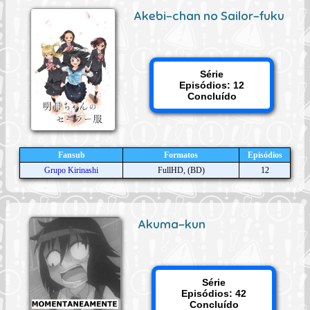
Akebi-chan no Sailor-fuku
Série
Episódios: 12
Concluído
Fansub
Formatos
Episódios
Grupo Kirinashi
FullHD, (BD)
12
Akuma-kun
Série
Episódios: 42
Concluído