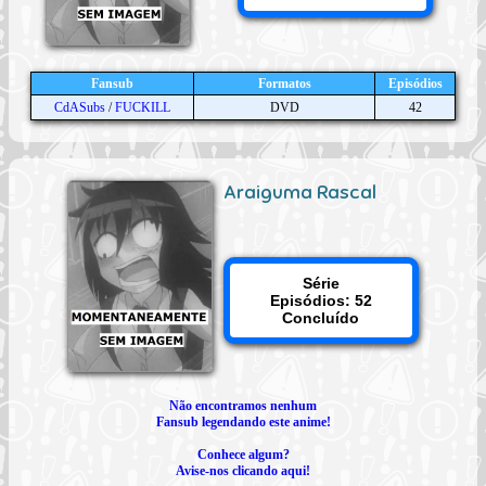
Fansub
Formatos
Episódios
CdASubs
/
FUCKILL
DVD
42
Araiguma Rascal
Série
Episódios: 52
Concluído
Não encontramos nenhum
Fansub legendando este anime!
Conhece algum?
Avise-nos clicando aqui!