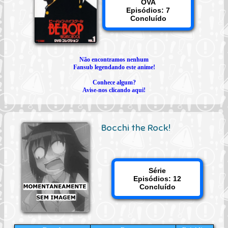
OVA
Episódios: 7
Concluído
Não encontramos nenhum
Fansub legendando este anime!
Conhece algum?
Avise-nos clicando aqui!
Bocchi the Rock!
Série
Episódios: 12
Concluído