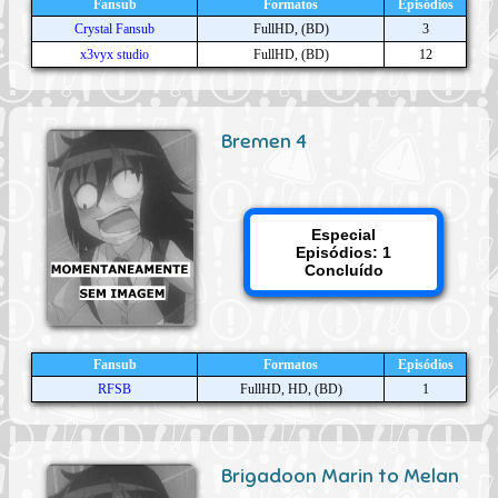
Fansub
Formatos
Episódios
Crystal Fansub
FullHD, (BD)
3
x3vyx studio
FullHD, (BD)
12
Bremen 4
Especial
Episódios: 1
Concluído
Fansub
Formatos
Episódios
RFSB
FullHD, HD, (BD)
1
Brigadoon Marin to Melan