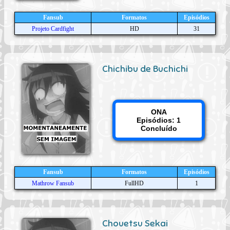
Fansub
Formatos
Episódios
Projeto Cardfight
HD
31
Chichibu de Buchichi
ONA
Episódios: 1
Concluído
Fansub
Formatos
Episódios
Mathrow Fansub
FullHD
1
Chouetsu Sekai