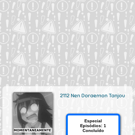
2112 Nen Doraemon Tanjou
Especial
Episódios: 1
Concluído