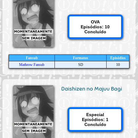
OVA
Episódios: 10
Concluído
Fansub
Formatos
Episódios
Mathrow Fansub
SD
10
Daishizen no Majuu Bagi
Especial
Episódios: 1
Concluído