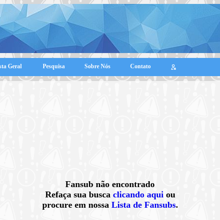
sta Geral
Pesquisa
Sobre Nós
Contato
Fansub não encontrado
Refaça sua busca
clicando aqui
ou
procure em nossa
Lista de Fansubs
.