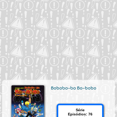
Bobobo-bo Bo-bobo
Série
Episódios: 76