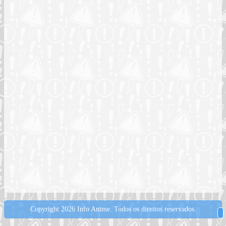
Copyright 2026 Info Anime.
Todos os direitos reservados.