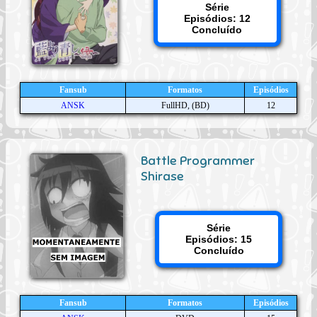
Série
Episódios: 12
Concluído
Fansub
Formatos
Episódios
ANSK
FullHD, (BD)
12
Battle Programmer
Shirase
Série
Episódios: 15
Concluído
Fansub
Formatos
Episódios