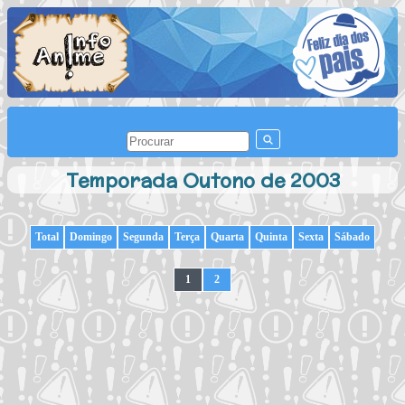
Temporada Outono de 2003
Total
Domingo
Segunda
Terça
Quarta
Quinta
Sexta
Sábado
1
2