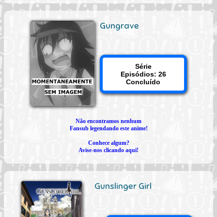
Gungrave
Série
Episódios: 26
Concluído
Não encontramos nenhum
Fansub legendando este anime!
Conhece algum?
Avise-nos clicando aqui!
Gunslinger Girl