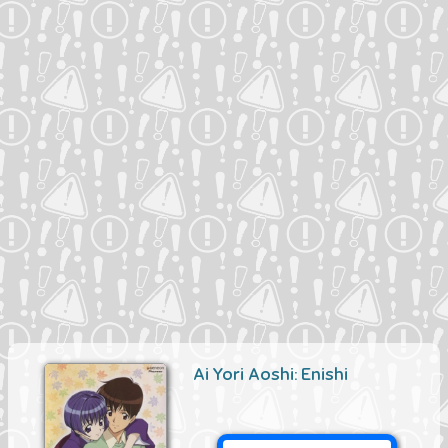
Ai Yori Aoshi: Enishi