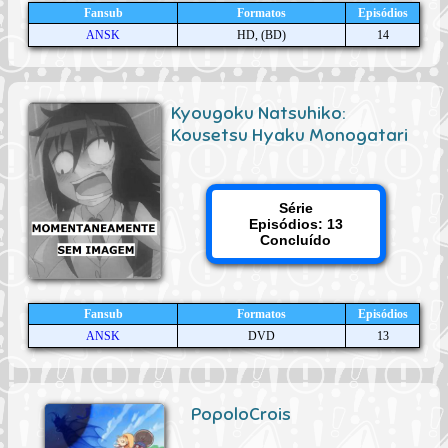
Fansub
Formatos
Episódios
ANSK
HD, (BD)
14
Kyougoku Natsuhiko:
Kousetsu Hyaku Monogatari
Série
Episódios: 13
Concluído
Fansub
Formatos
Episódios
ANSK
DVD
13
PopoloCrois