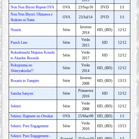
Non Non Biyori Repeat OVA
OVA
23/Sep/16
DVD
1/1
Non Non Biyori: Okinawa e
OVA
23/Jul/14
DVD
1/1
Ikukoto ni Natta
Inverno
Nourin
Série
HD, (BD)
12/12
2014
Verão
Punch Line
Série
HD
12/12
2015
Rokudenashi Majutsu Koushi
Verão
Série
HD
12/12
to Akashic Records
2017
Rokujouma no
Verão
Série
HD, (BD)
12/12
Shinryakusha!?
2014
Inverno
Rosario to Vampire
Série
HD, (BD)
13/13
2008
Primavera
Sansha Sanyou
Série
HD
12/12
2016
Verão
Sekirei
Série
HD, (BD)
12/12
2008
Sekirei: Hajimete no Otsukai
OVA
25/Mar/09
HD, (BD)
1/1
Verão
Sekirei: Pure Engagement
Série
HD, (BD)
13/13
2010
Sekirei: Pure Engagement -
Especial
25/Aug/10
HD, (BD)
1/1