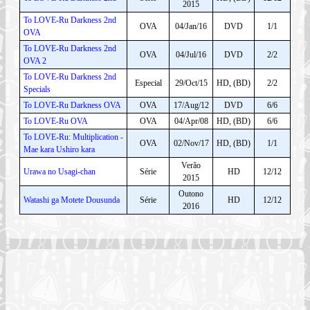
2015
To LOVE-Ru Darkness 2nd
OVA
04/Jan/16
DVD
1/1
OVA
To LOVE-Ru Darkness 2nd
OVA
04/Jul/16
DVD
2/2
OVA 2
To LOVE-Ru Darkness 2nd
Especial
29/Oct/15
HD, (BD)
2/2
Specials
To LOVE-Ru Darkness OVA
OVA
17/Aug/12
DVD
6/6
To LOVE-Ru OVA
OVA
04/Apr/08
HD, (BD)
6/6
To LOVE-Ru: Multiplication -
OVA
02/Nov/17
HD, (BD)
1/1
Mae kara Ushiro kara
Verão
Urawa no Usagi-chan
Série
HD
12/12
2015
Outono
Watashi ga Motete Dousunda
Série
HD
12/12
2016