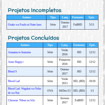
Projetos Incompletos
Animes
Tipo
Lanç.
Formatos
Epis.
Outono
Osake wa Fuufu ni Natte kara
Série
FullHD
5/13
2017
Projetos Concluídos
Animes
Tipo
Lanç.
Formatos
Epis.
Verão
Amaama to Inazuma
Série
HD
12/12
2016
Primavera
Anne Happy♪
Série
HD
12/12
2016
Outono
Blend S
Série
HD
12/12
2017
Verão
Blood Lad
Série
HD, (BD)
10/10
2013
Blood Lad: Wagahai wa Neko
OVA
04/Dec/13
HD, (BD)
1/1
de wa Nai
Inverno
Chiruran: Nibun no Ichi
Série
FullHD
12/12
2017