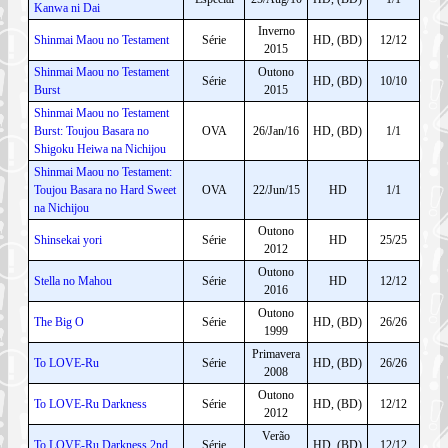
Kanwa ni Dai
Inverno
Shinmai Maou no Testament
Série
HD, (BD)
12/12
2015
Shinmai Maou no Testament
Outono
Série
HD, (BD)
10/10
Burst
2015
Shinmai Maou no Testament
Burst: Toujou Basara no
OVA
26/Jan/16
HD, (BD)
1/1
Shigoku Heiwa na Nichijou
Shinmai Maou no Testament:
Toujou Basara no Hard Sweet
OVA
22/Jun/15
HD
1/1
na Nichijou
Outono
Shinsekai yori
Série
HD
25/25
2012
Outono
Stella no Mahou
Série
HD
12/12
2016
Outono
The Big O
Série
HD, (BD)
26/26
1999
Primavera
To LOVE-Ru
Série
HD, (BD)
26/26
2008
Outono
To LOVE-Ru Darkness
Série
HD, (BD)
12/12
2012
Verão
To LOVE-Ru Darkness 2nd
Série
HD, (BD)
12/12