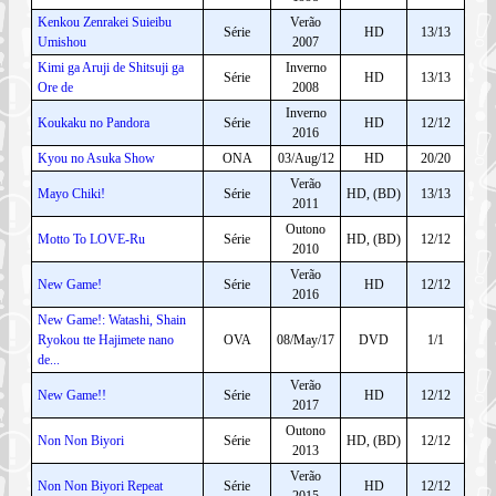
Kenkou Zenrakei Suieibu
Verão
Série
HD
13/13
Umishou
2007
Kimi ga Aruji de Shitsuji ga
Inverno
Série
HD
13/13
Ore de
2008
Inverno
Koukaku no Pandora
Série
HD
12/12
2016
Kyou no Asuka Show
ONA
03/Aug/12
HD
20/20
Verão
Mayo Chiki!
Série
HD, (BD)
13/13
2011
Outono
Motto To LOVE-Ru
Série
HD, (BD)
12/12
2010
Verão
New Game!
Série
HD
12/12
2016
New Game!: Watashi, Shain
Ryokou tte Hajimete nano
OVA
08/May/17
DVD
1/1
de...
Verão
New Game!!
Série
HD
12/12
2017
Outono
Non Non Biyori
Série
HD, (BD)
12/12
2013
Verão
Non Non Biyori Repeat
Série
HD
12/12
2015