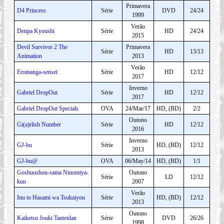
Primavera
D4 Princess
Série
DVD
24/24
1999
Verão
Denpa Kyoushi
Série
HD
24/24
2015
Devil Survivor 2 The
Primavera
Série
HD
13/13
Animation
2013
Verão
Eromanga-sensei
Série
HD
12/12
2017
Inverno
Gabriel DropOut
Série
HD
12/12
2017
Gabriel DropOut Specials
OVA
24/Mar/17
HD, (BD)
2/2
Outono
Gi(a)rlish Number
Série
HD
12/12
2016
Inverno
GJ-bu
Série
HD, (BD)
12/12
2013
GJ-bu@
OVA
06/May/14
HD, (BD)
1/1
Goshuushou-sama Ninomiya-
Outono
Série
LD
12/12
kun
2007
Verão
Inu to Hasami wa Tsukaiyou
Série
HD, (BD)
12/12
2013
Outono
Kaiketsu Jouki Tanteidan
Série
DVD
26/26
1998