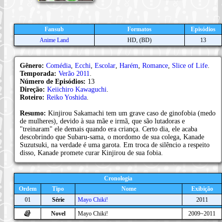
Fansub
Formatos
Episódios
Anime Land
HD, (BD)
13
Gênero:
Comédia
,
Ecchi
,
Escolar
,
Harém
,
Romance
,
Slice of Life
.
Temporada:
Verão 2011
.
Número de Episódios:
13
Direção:
Keiichiro Kawaguchi
.
Roteiro:
Reiko Yoshida
.
Resumo:
Kinjirou Sakamachi tem um grave caso de ginofobia (medo
de mulheres), devido à sua mãe e irmã, que são lutadoras e
"treinaram" ele demais quando era criança. Certo dia, ele acaba
descobrindo que Subaru-sama, o mordomo de sua colega, Kanade
Suzutsuki, na verdade é uma garota. Em troca de silêncio a respeito
disso, Kanade promete curar Kinjirou de sua fobia.
Cronologia
Ordem
Tipo
Nome
Exibição
01
Série
Mayo Chiki!
2011
Novel
Mayo Chiki!
2009~2011