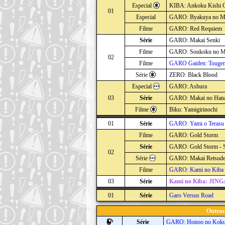
Especial
KIBA: Ankoku Kishi 
01
Especial
GARO: Byakuya no M
Filme
GARO: Red Requiem
Série
GARO: Makai Senki
Filme
GARO: Soukoku no M
02
Filme
GARO Gaiden: Tougen
Série
ZERO: Black Blood
Especial
GARO: Ashura
03
Série
GARO: Makai no Han
Filme
Biku: Yamigirinochi
01
Série
GARO: Yami o Teras
Filme
GARO: Gold Storm
Série
GARO: Gold Storm - 
02
Série
GARO: Makai Retsud
Filme
GARO: Kami no Kiba
03
Série
Kami no Kiba: JING
01
Série
Garo Versus Road
Outras
Série
GARO: Honoo no Koku