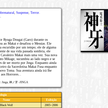
brenatural
,
Suspense
,
Terror
.
8
.
por Ryuga Dougai (Garo) durante os
ou ao Makai e desafiou o Messias. Ele
la escuridão por um tempo; ele de alguma
nte de sua vida passada sombria, ele
m Cavaleiro Makai mais uma vez. Sua nova
zuto Mikage, sucumbiu ao lado negro e se
s de ser morto por Jinga. Enquanto ainda
arceiro da Sacerdotisa Makai Fusa enquanto
novo Toma. Sua aventura ainda irá lhe
 aos Horrores...
God: Jinga, 神ノ牙 -JINGA
logia
Nome
Exibição
 Black Wolf
2005~2006