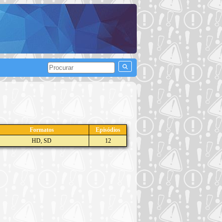
Formatos
Episódios
HD, SD
12