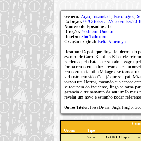
Gênero:
Ação
,
Insanidade
,
Psicológico
,
So
Exibição:
04/October à 27/December/201
Número de Episódios:
12
Direção:
Yoshiomi Umetsu
.
Roteiro:
Shu Tadokoro
.
Criação original:
Keita Amemiya
.
Resumo:
Depois que Jinga foi derrotado 
eventos de Garo: Kami no Kiba, ele retorn
perdeu aquela batalha e sua alma vagou pe
forma renasceu na luz novamente. Inconscie
renasceu na família Mikage e se tornou u
vida não tem sido fácil já que seu pai, Mi
tornou um Horror, matando sua esposa ante
se recupera do incidente, Jinga se torna p
gerencia o treinamento de seu irmão mais 
revelar um novo e estranho poder referente
Outros Títulos:
Presa Divina - Jinga, Fang of 
Crono
Ordem
Tipo
Série
GARO: Chapter of the