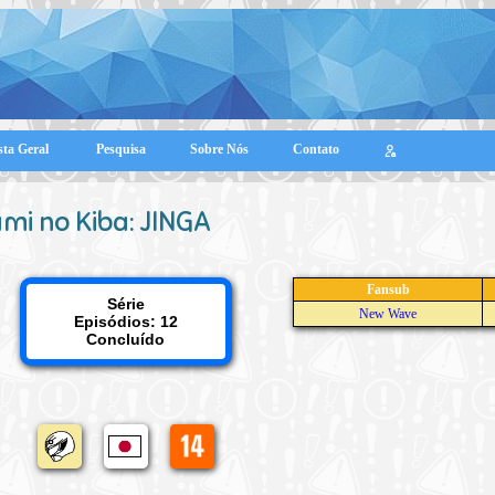
sta Geral
Pesquisa
Sobre Nós
Contato
mi no Kiba: JINGA
Fansub
Série
New Wave
Episódios: 12
Concluído