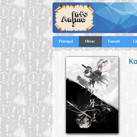
Principal
Obras
Fansub
Li
Ka