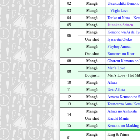
02
Mangá
Utsukushiki Kemono-
03
Mangá
...Virgin Love
04
Mangá
Toriko ni Natta... K
05
Mangá
Junai no Seinen
Mangá
Kemono wa Ai de, Iy
06
One-shot
Iyasaretai Otoko
Mangá
Playboy Amour.
07
One-shot
Romance no Kaori
08
Mangá
Oboreru Kemono no 
Mangá
Men's Love
09
Doujinshi
Men's Love - Hot Mi
10
Mangá
Aikata
11
Mangá
Ueta Aikata
12
Mangá
Amaeta Kemono no Sh
13
Mangá
Torawareta Amai Kem
Mangá
Aikata no Aishikata
14
One-shot
Kazuki Mania
15
Mangá
Kemono no Marking
Mangá
King & Prince
01