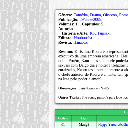
Gênero:
Comédia
,
Drama
,
Obsceno
,
Roma
Publicação:
29/June/2005
.
Volumes:
1
Capítulos:
5
Autoria:
História e Arte:
Kou Fujisaki
.
Editora:
Houbunsha
.
Revista:
Hanaoto
.
Resumo:
Kirishima Kaoru é o representa
executivo de uma empresa americana. Eles 
noite. Porém, Kaoru deseja que ele poderia 
sexuais com Daigo dia e noite! Infelizmen
enraizadas, Kaoru testa continuamente a a
o chefe anterior de Kaoru e amante, Ian, 
na luta pelo poder e amor?
Observações:
Série Kemono - Vol05
Outros Títulos:
The young person's pure lov
Cr
Ordem
Tipo
01
Mangá
Happy Yarou Weddi