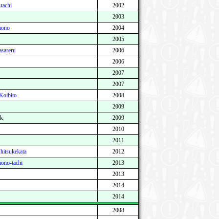
tachi
2002
2003
emono
2004
2005
asareru
2006
2006
2007
2007
Koibito
2008
2009
lk
2009
2010
2011
itsukekata
2012
ono-tachi
2013
2013
2014
2014
2008