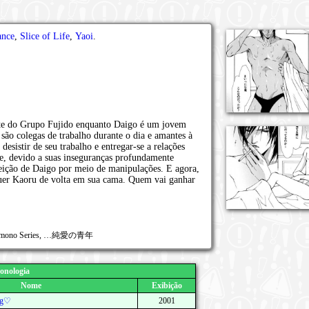
nce
,
Slice of Life
,
Yaoi
.
nte do Grupo Fujido enquanto Daigo é um jovem
são colegas de trabalho durante o dia e amantes à
desistir de seu trabalho e entregar-se a relações
te, devido a suas inseguranças profundamente
feição de Daigo por meio de manipulações. E agora,
quer Kaoru de volta em sua cama. Quem vai ganhar
e, Kemono Series, …純愛の青年
onologia
Nome
Exibição
ng♡
2001