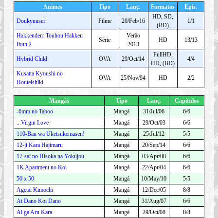
Animes
Tipo
Lanç.
Formatos
Epis.
HD, SD,
Doukyuusei
Filme
20/Feb/16
1/1
(BD)
Hakkenden: Touhou Hakken
Verão
Série
HD
13/13
Ibun 2
2013
FullHD,
Hybrid Child
OVA
29/Oct/14
4/4
HD, (BD)
Kusatta Kyoushi no
OVA
25/Nov/94
HD
2/2
Houteishiki
Mangás
Tipo
Lanç.
Capítulos
-6mm no Taboo
Mangá
31/Jul/06
6/6
...Virgin Love
Mangá
29/Oct/03
6/6
110-Ban wa Uketsukemasen!
Mangá
25/Jul/12
5/5
12-ji Kara Hajimaru
Mangá
20/Sep/14
6/6
17-sai no Hisoka na Yokujou
Mangá
03/Apr/08
6/6
1K Apartment no Koi
Mangá
22/Apr/04
6/6
50 x 50
Mangá
10/May/10
5/5
Agetai Kimochi
Mangá
12/Dec/05
8/8
Ai Dano Koi Dano
Mangá
31/Aug/07
6/6
Ai ga Aru Kara
Mangá
29/Oct/08
8/8