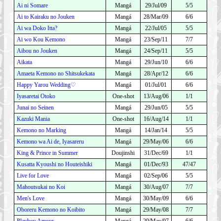
Ai ni Somare
Mangá
29/Jul/09
5/5
Ai to Kairaku no Jouken
Mangá
28/Mar/09
6/6
Ai wa Doko Itta?
Mangá
22/Jul/05
5/5
Ai wo Kou Kemono
Mangá
23/Sep/11
7/7
Aibou no Jouken
Mangá
24/Sep/11
5/5
Aikata
Mangá
29/Jun/10
6/6
Amaeta Kemono no Shitsukekata
Mangá
28/Apr/12
6/6
Happy Yarou Wedding♡
Mangá
01/Jul/01
6/6
Iyasaretai Otoko
One-shot
13/Aug/06
1/1
Junai no Seinen
Mangá
29/Jun/05
5/5
Kazuki Mania
One-shot
16/Aug/14
1/1
Kemono no Marking
Mangá
14/Jan/14
5/5
Kemono wa Ai de, Iyasareru
Mangá
29/May/06
6/6
King & Prince in Summer
Doujinshi
31/Dec/69
1/1
Kusatta Kyoushi no Houteishiki
Mangá
01/Dec/93
47/47
Live for Love
Mangá
02/Sep/06
5/5
Mahoutsukai no Koi
Mangá
30/Aug/07
7/7
Men's Love
Mangá
30/May/09
6/6
Oboreru Kemono no Koibito
Mangá
29/May/08
7/7
Playboy Amour.
Mangá
29/May/07
6/6