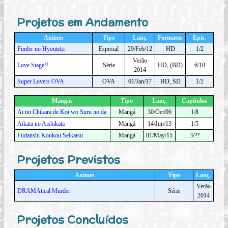
Projetos em Andamento
Animes
Tipo
Lanç.
Formatos
Epis.
Finder no Hyouteki
Especial
29/Feb/12
HD
1/2
Verão
Love Stage!!
Série
HD, (BD)
6/10
2014
Super Lovers OVA
OVA
01/Jan/17
HD, SD
1/2
Mangás
Tipo
Lanç.
Capítulos
Ai no Chikara de Koi wo Suru no da
Mangá
30/Oct/06
1/8
Aikata no Aishikata
Mangá
14/Jun/13
1/5
Fudanshi Koukou Seikatsu
Mangá
01/May/15
3/??
Projetos Previstos
Animes
Tipo
Lanç.
Verão
DRAMAtical Murder
Série
2014
Projetos Concluídos