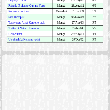
Rakuda Tsukai to Ouji no Yoru
Mangá
28/Aug/12
6/6
Romance no Kaori
One-shot
31/Dec/69
1/1
Sex Therapist
Mangá
08/Nov/06
7/7
Torawareta Amai Kemono-tachi
Mangá
27/Apr/13
5/5
Toriko ni Natta... Kemono
Mangá
29/Jul/04
5/5
Ueta Aikata
Mangá
28/May/11
4/4
Utsukushiki Kemono-tachi
Mangá
29/Oct/02
5/5