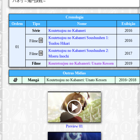
バネリ～海門決戦～
Cronologia
Ordem
Tipo
Nome
Exibição
Série
Koutetsujou no Kabaneri
2016
Koutetsujou no Kabaneri Soushuuhen 1:
2016
Filme
Tsudou Hikari
01
Koutetsujou no Kabaneri Soushuuhen 2:
2017
Filme
Moeru Inochi
Filme
Koutetsujou no Kabaneri: Unato Kessen
2019
Outras Mídias
Mangá
Koutetsujou no Kabaneri: Unato Kessen
2016~2018
Preview 01