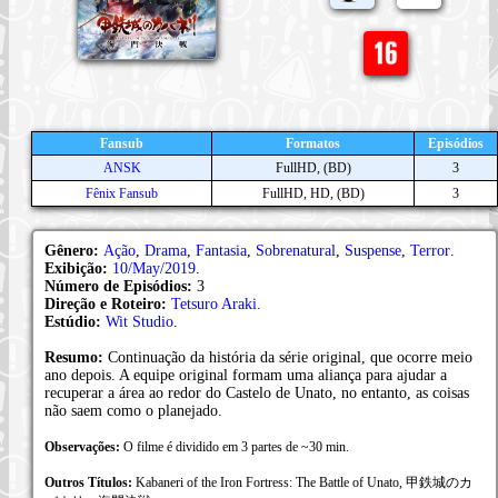
Fansub
Formatos
Episódios
ANSK
FullHD, (BD)
3
Fênix Fansub
FullHD, HD, (BD)
3
Gênero:
Ação
,
Drama
,
Fantasia
,
Sobrenatural
,
Suspense
,
Terror
.
Exibição:
10/May/2019
.
Número de Episódios:
3
Direção e Roteiro:
Tetsuro Araki
.
Estúdio:
Wit Studio
.
Resumo:
Continuação da história da série original, que ocorre meio
ano depois. A equipe original formam uma aliança para ajudar a
recuperar a área ao redor do Castelo de Unato, no entanto, as coisas
não saem como o planejado.
Observações:
O filme é dividido em 3 partes de ~30 min.
Outros Títulos:
Kabaneri of the Iron Fortress: The Battle of Unato, 甲鉄城のカ