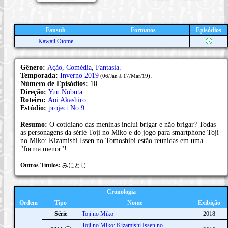
Fansub
Formatos
Episódios
Kawaii Otome
Gênero:
Ação
,
Comédia
,
Fantasia
.
Temporada:
Inverno 2019
.
(06/Jan à 17/Mar/19)
Número de Episódios:
10
Direção:
Yuu Nobuta
.
Roteiro:
Aoi Akashiro
.
Estúdio:
project No.9
.
Resumo:
O cotidiano das meninas inclui brigar e não brigar? Todas
as personagens da série Toji no Miko e do jogo para smartphone Toji
no Miko: Kizamishi Issen no Tomoshibi estão reunidas em uma
"forma menor"!
Outros Títulos:
みにとじ
Cronologia
Ordem
Tipo
Nome
Exibição
Série
Toji no Miko
2018
Toji no Miko: Kizamishi Issen no