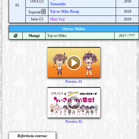
ONA
2018
Tomoshibi
01
Toji no Miko Recap
2018
Especial
Série
Mini Toji
2019
Outras Mídias
Mangá
Toji no Miko
2017~????
Preview 01
Preview 02
Referência externa: