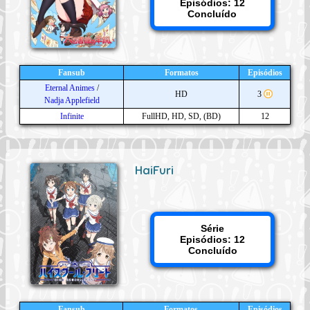
Episódios: 12
Concluído
Fansub
Formatos
Episódios
Eternal Animes
/
HD
3
Nadja Applefield
Infinite
FullHD, HD, SD, (BD)
12
HaiFuri
Série
Episódios: 12
Concluído
Fansub
Formatos
Episódios