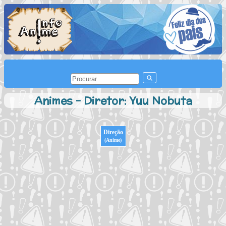
Animes - Diretor: Yuu Nobuta
Direção
(Anime)