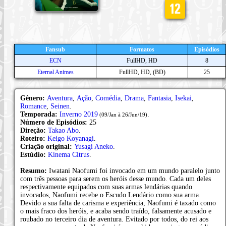
Fansub
Formatos
Episódios
ECN
FullHD, HD
8
Eternal Animes
FullHD, HD, (BD)
25
Gênero:
Aventura
,
Ação
,
Comédia
,
Drama
,
Fantasia
,
Isekai
,
Romance
,
Seinen
.
Temporada:
Inverno 2019
.
(09/Jan à 26/Jun/19)
Número de Episódios:
25
Direção:
Takao Abo
.
Roteiro:
Keigo Koyanagi
.
Criação original:
Yusagi Aneko
.
Estúdio:
Kinema Citrus
.
Resumo:
Iwatani Naofumi foi invocado em um mundo paralelo junto
com três pessoas para serem os heróis desse mundo. Cada um deles
respectivamente equipados com suas armas lendárias quando
invocados, Naofumi recebe o Escudo Lendário como sua arma.
Devido a sua falta de carisma e experiência, Naofumi é taxado como
o mais fraco dos heróis, e acaba sendo traído, falsamente acusado e
roubado no terceiro dia de aventura. Evitado por todos, do rei aos