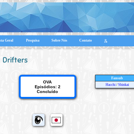
sta Geral
Pesquisa
Sobre Nós
Contato
Drifters
Fansub
OVA
Hacchi
/
Shinkai
Episódios: 2
Concluído