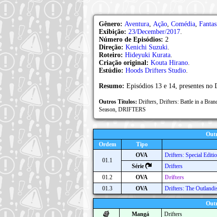
Gênero:
Aventura
,
Ação
,
Comédia
,
Fantas
Exibição:
23/December/2017
.
Número de Episódios:
2
Direção:
Kenichi Suzuki
.
Roteiro:
Hideyuki Kurata
.
Criação original:
Kouta Hirano
.
Estúdio:
Hoods Drifters Studio
.
Resumo:
Episódios 13 e 14, presentes no
Outros Títulos:
Drifters, Drifters: Battle in a B
Season, DRIFTERS
Outr
Ordem
Tipo
OVA
Drifters: Special Editi
01.1
Série
Drifters
01.2
OVA
Drifters
01.3
OVA
Drifters: The Outlandi
Outr
Mangá
Drifters