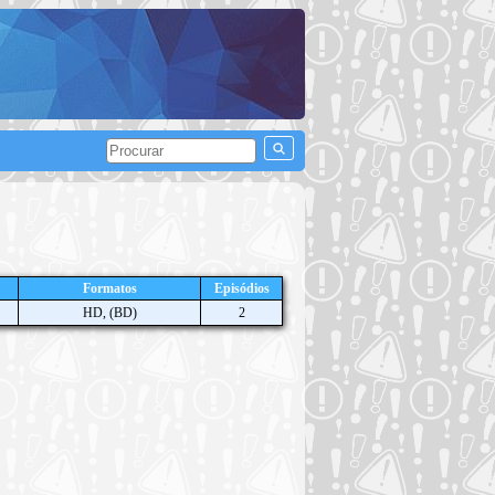
Formatos
Episódios
HD, (BD)
2