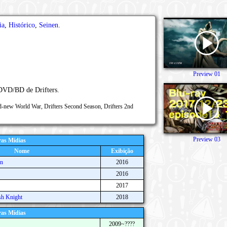
ia
,
Histórico
,
Seinen
.
Preview 01
 DVD/BD de Drifters.
rand-new World War, Drifters Second Season, Drifters 2nd
Preview 03
as Mídias
Nome
Exibição
on
2016
2016
2017
sh Knight
2018
as Mídias
2009~????