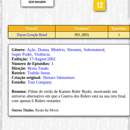
Fansub
Formatos
Episódios
Dayan Geração Brasil
HD, (BD)
1
Gênero:
Ação
,
Drama
,
Mistério
,
Shounen
,
Sobrenatural
,
Super Poder
,
Violência
.
Exibição:
17/August/2002
.
Número de Episódios:
1
Direção:
Ryuta Tasaki
.
Roteiro:
Toshiki Inoue
.
Criação original:
Shotaro Ishinomori
.
Estúdio:
Toei Company
.
Resumo:
Filme de verão de Kamen Rider Ryuki, mostrando um
universo alternativo em que a Guerra dos Riders está na sua reta final,
com apenas 6 Riders restantes.
Outros Títulos:
Ryuki the Movie