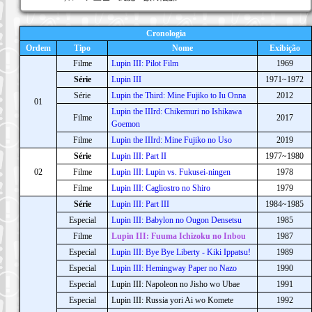
Cronologia
Ordem
Tipo
Nome
Exibição
Filme
Lupin III: Pilot Film
1969
Série
Lupin III
1971~1972
Série
Lupin the Third: Mine Fujiko to Iu Onna
2012
01
Lupin the IIIrd: Chikemuri no Ishikawa
Filme
2017
Goemon
Filme
Lupin the IIIrd: Mine Fujiko no Uso
2019
Série
Lupin III: Part II
1977~1980
02
Filme
Lupin III: Lupin vs. Fukusei-ningen
1978
Filme
Lupin III: Cagliostro no Shiro
1979
Série
Lupin III: Part III
1984~1985
Especial
Lupin III: Babylon no Ougon Densetsu
1985
Filme
Lupin III: Fuuma Ichizoku no Inbou
1987
Especial
Lupin III: Bye Bye Liberty - Kiki Ippatsu!
1989
Especial
Lupin III: Hemingway Paper no Nazo
1990
Especial
Lupin III: Napoleon no Jisho wo Ubae
1991
Especial
Lupin III: Russia yori Ai wo Komete
1992