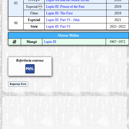
05
Especial
Lupin III: Prison of the Past
2019
Filme
Lupin III: The First
2019
Especial
Lupin III: Part VI - Jidai
2021
06
Série
Lupin III: Part VI
2021~2022
Outras Mídias
Mangá
Lupin III
1967~1972
Referência externa:
Reportar Erro