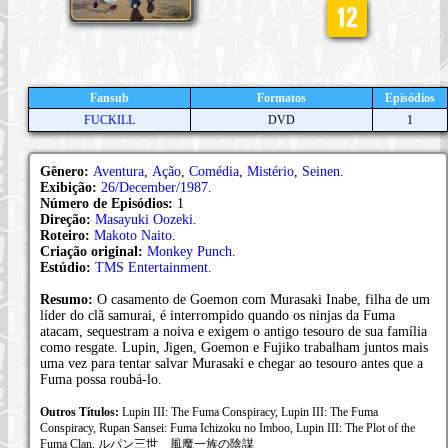
Fansub
Formatos
Episódios
FUCKILL
DVD
1
Gênero:
Aventura
,
Ação
,
Comédia
,
Mistério
,
Seinen
.
Exibição:
26/December/1987
.
Número de Episódios:
1
Direção:
Masayuki Oozeki
.
Roteiro:
Makoto Naito
.
Criação original:
Monkey Punch
.
Estúdio:
TMS Entertainment
.
Resumo:
O casamento de Goemon com Murasaki Inabe, filha de um
líder do clã samurai, é interrompido quando os ninjas da Fuma
atacam, sequestram a noiva e exigem o antigo tesouro de sua família
como resgate. Lupin, Jigen, Goemon e Fujiko trabalham juntos mais
uma vez para tentar salvar Murasaki e chegar ao tesouro antes que a
Fuma possa roubá-lo.
Outros Títulos:
Lupin III: The Fuma Conspiracy, Lupin III: The Fuma
Conspiracy, Rupan Sansei: Fuma Ichizoku no Imboo, Lupin III: The Plot of the
Fuma Clan, ルパン三世 風魔一族の陰謀