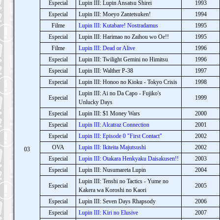
Especial
Lupin III: Lupin Ansatsu Shirei
1993
Especial
Lupin III: Moeyo Zantetsuken!
1994
Filme
Lupin III: Kutabare! Nostradamus
1995
Especial
Lupin III: Harimao no Zaihou wo Oe!!
1995
Filme
Lupin III: Dead or Alive
1996
Especial
Lupin III: Twilight Gemini no Himitsu
1996
Especial
Lupin III: Walther P-38
1997
Especial
Lupin III: Honoo no Kioku - Tokyo Crisis
1998
Lupin III: Ai no Da Capo - Fujiko's
Especial
1999
Unlucky Days
Especial
Lupin III: $1 Money Wars
2000
Especial
Lupin III: Alcatraz Connection
2001
Especial
Lupin III: Episode 0 "First Contact"
2002
OVA
Lupin III: Ikiteita Majutsushi
2002
03
Especial
Lupin III: Otakara Henkyaku Daisakusen!!
2003
Especial
Lupin III: Nusumareta Lupin
2004
Lupin III: Tenshi no Tactics - Yume no
Especial
2005
Kakera wa Koroshi no Kaori
Especial
Lupin III: Seven Days Rhapsody
2006
Especial
Lupin III: Kiri no Elusive
2007