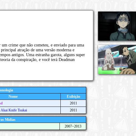
r um crime que não cometeu, e enviado para uma
a principal atração de uma versão moderna e
 tempos antigos. Uma estranha garota, alguns super
teoria da conspiração, e você terá Deadman
onologia
Nome
Exibição
nd
2011
Akai Knife Tsukai
2011
as Mídias
2007~2013