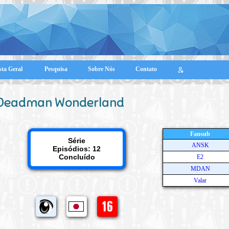
sta Geral
Pesquisa
Sobre Nós
Contato
Deadman Wonderland
Fansub
Série
ANSK
Episódios: 12
Concluído
E2
MDAN
Valar