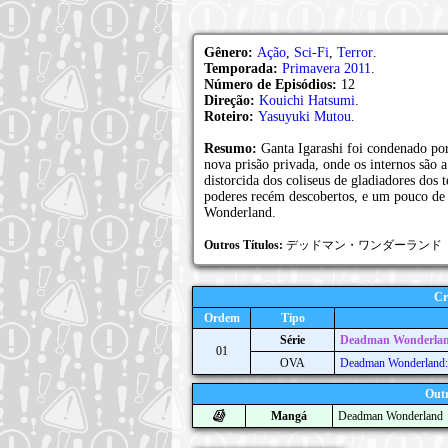
Gênero:
Ação
,
Sci-Fi
,
Terror
.
Temporada:
Primavera 2011
.
Número de Episódios:
12
Direção:
Kouichi Hatsumi
.
Roteiro:
Yasuyuki Mutou
.
Resumo:
Ganta Igarashi foi condenado po
nova prisão privada, onde os internos são 
distorcida dos coliseus de gladiadores dos
poderes recém descobertos, e um pouco de 
Wonderland.
Outros Títulos:
デッドマン・ワンダーランド
Cr
Ordem
Tipo
Série
Deadman Wonderla
01
OVA
Deadman Wonderland: 
Outr
Mangá
Deadman Wonderland