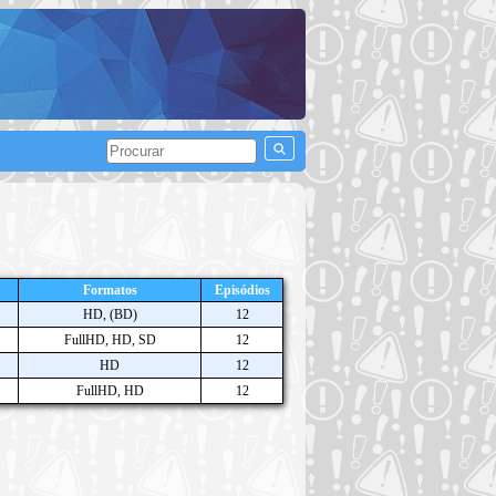
Formatos
Episódios
HD, (BD)
12
FullHD, HD, SD
12
HD
12
FullHD, HD
12