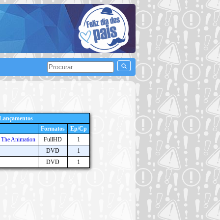
 Lançamentos
Formatos
Ep/Cp
n The Animation
FullHD
1
DVD
1
DVD
1