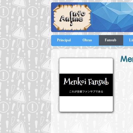
Principal
Obras
Fansub
Li
Me