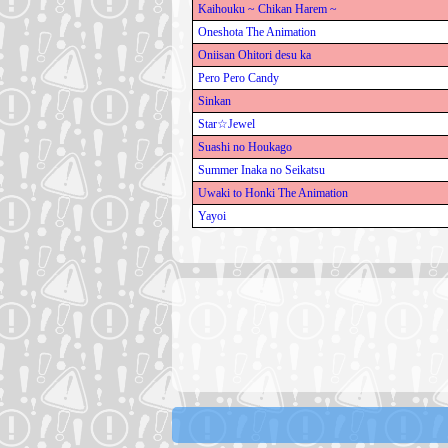
Kaihouku ~ Chikan Harem ~
Oneshota The Animation
Oniisan Ohitori desu ka
Pero Pero Candy
Sinkan
Star☆Jewel
Suashi no Houkago
Summer Inaka no Seikatsu
Uwaki to Honki The Animation
Yayoi