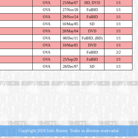
OVA
25/Mar/07
HD, DVD
1/1
OVA
27/Nov/20
FullHD
1/1
OVA
29/Nov/24
FullHD
1/1
OVA
10/May/85
SD
1/1
OVA
28/May/04
DVD
1/1
OVA
08/Dec/11
FullHD, (BD)
1/1
OVA
10/Mar/85
DVD
1/1
OVA
FullHD
2/2
OVA
25/Sep/20
FullHD
1/1
OVA
28/Dec/97
SD
1/1
Copyright 2026 Info Anime.
Todos os direitos reservados.