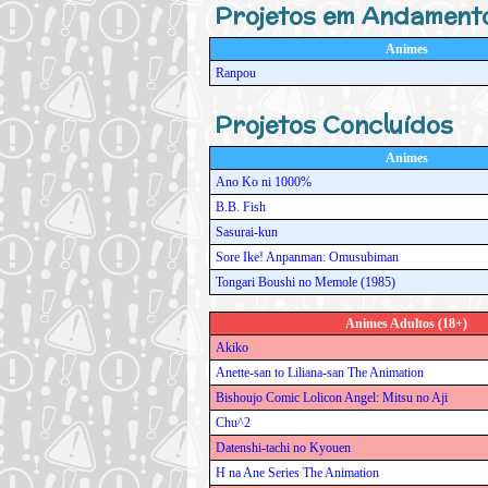
Projetos em Andament
Animes
Ranpou
Projetos Concluídos
Animes
Ano Ko ni 1000%
B.B. Fish
Sasurai-kun
Sore Ike! Anpanman: Omusubiman
Tongari Boushi no Memole (1985)
Animes Adultos (18+)
Akiko
Anette-san to Liliana-san The Animation
Bishoujo Comic Lolicon Angel: Mitsu no Aji
Chu^2
Datenshi-tachi no Kyouen
H na Ane Series The Animation