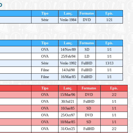
o
Tipo
Lanç.
Formatos
Epis.
Série
Verão 1984
DVD
1/21
Tipo
Lanç.
Formatos
Epis.
OVA
14/Nov/89
SD
1/1
OVA
25/Feb/94
LD
1/1
Série
Verão 1992
FullHD
13/13
Filme
14/Jul/90
FullHD
1/1
Filme
16/Mar/85
FullHD
1/1
Tipo
Lanç.
Formatos
Epis.
OVA
15/Mar/96
DVD
2/2
OVA
30/Jul/21
FullHD
1/1
OVA
10/Jan/85
SD
1/1
OVA
25/Oct/97
DVD
1/1
OVA
10/Mar/85
SD
1/1
OVA
31/Oct/25
FullHD
2/2