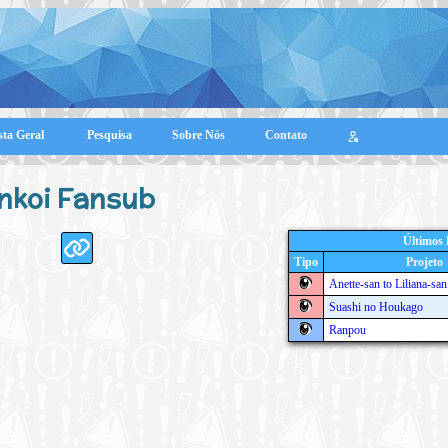
sta Geral
Pesquisa
Sobre Nós
Contato
nkoi Fansub
Últimos
Tipo
Projeto
Anette-san to Liliana-sa
Suashi no Houkago
Ranpou