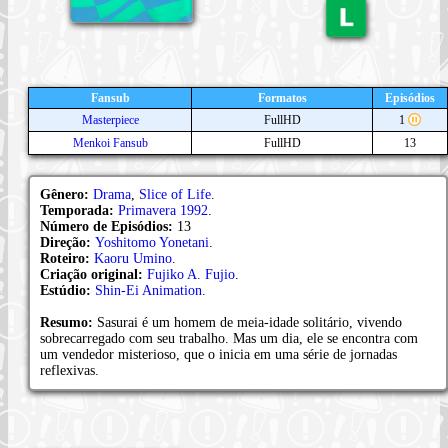
Fansub
Formatos
Episódios
Masterpiece
FullHD
1
Menkoi Fansub
FullHD
13
Gênero:
Drama
,
Slice of Life
.
Temporada:
Primavera 1992
.
Número de Episódios:
13
Direção:
Yoshitomo Yonetani
.
Roteiro:
Kaoru Umino
.
Criação original:
Fujiko A. Fujio
.
Estúdio:
Shin-Ei Animation
.
Resumo:
Sasurai é um homem de meia-idade solitário, vivendo
sobrecarregado com seu trabalho. Mas um dia, ele se encontra com
um vendedor misterioso, que o inicia em uma série de jornadas
reflexivas.