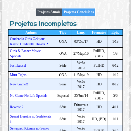
Projetos Atuais
Projetos Concluídos
Projetos Incompletos
Animes
Tipo
Lanç.
Formatos
Epis.
Cinderella Girls Gekijou:
ONA
03/Oct/17
HD
1/13
Kayou Cinderella Theater 2
Girls & Panzer Movie
FullHD,
OVA
27/May/16
1/3
Specials
(BD)
Verão
Joshikausei
Série
FullHD
6/12
2019
Miru Tights
ONA
11/May/19
HD
1/12
Verão
New Game!!
Série
HD
8/12
2017
FullHD,
No Game No Life Specials
Especial
25/Jun/14
5/6
(BD)
Primavera
Rewrite 2
Série
HD
4/11
2017
Saenai Heroine no Sodatekata
Verão
Série
HD, (BD)
1/11
♭
2017
Sewayaki Kitsune no Senko-
Verão
Série
FullHD
3/12