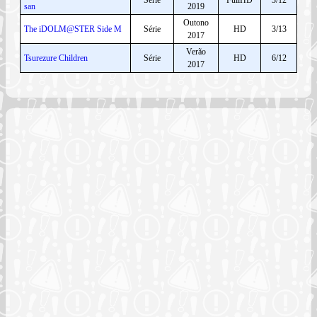
san
2019
Outono
The iDOLM@STER Side M
Série
HD
3/13
2017
Verão
Tsurezure Children
Série
HD
6/12
2017