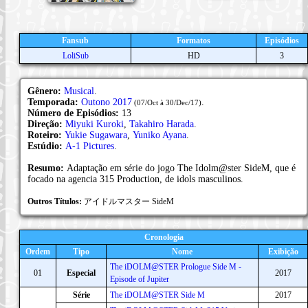
Fansub
Formatos
Episódios
LoliSub
HD
3
Gênero:
Musical
.
Temporada:
Outono 2017
.
(07/Oct à 30/Dec/17)
Número de Episódios:
13
Direção:
Miyuki Kuroki
,
Takahiro Harada
.
Roteiro:
Yukie Sugawara
,
Yuniko Ayana
.
Estúdio:
A-1 Pictures
.
Resumo:
Adaptação em série do jogo The Idolm@ster SideM, que é
focado na agencia 315 Production, de idols masculinos.
Outros Títulos:
アイドルマスター SideM
Cronologia
Ordem
Tipo
Nome
Exibição
The iDOLM@STER Prologue Side M -
01
Especial
2017
Episode of Jupiter
Série
The iDOLM@STER Side M
2017