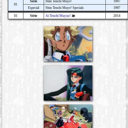
Série
Shin Tenchi Muyo!
1997
01
Especial
Shin Tenchi Muyo! Specials
1997
01
Série
Ai Tenchi Muyou!
2014