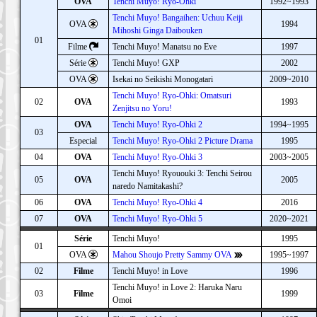
OVA
Tenchi Muyo! Ryo-Ohki
1992~1993
Tenchi Muyo! Bangaihen: Uchuu Keiji
OVA
1994
Mihoshi Ginga Daibouken
01
Filme
Tenchi Muyo! Manatsu no Eve
1997
Série
Tenchi Muyo! GXP
2002
OVA
Isekai no Seikishi Monogatari
2009~2010
Tenchi Muyo! Ryo-Ohki: Omatsuri
02
OVA
1993
Zenjitsu no Yoru!
OVA
Tenchi Muyo! Ryo-Ohki 2
1994~1995
03
Especial
Tenchi Muyo! Ryo-Ohki 2 Picture Drama
1995
04
OVA
Tenchi Muyo! Ryo-Ohki 3
2003~2005
Tenchi Muyo! Ryououki 3: Tenchi Seirou
05
OVA
2005
naredo Namitakashi?
06
OVA
Tenchi Muyo! Ryo-Ohki 4
2016
07
OVA
Tenchi Muyo! Ryo-Ohki 5
2020~2021
Série
Tenchi Muyo!
1995
01
OVA
Mahou Shoujo Pretty Sammy OVA
1995~1997
02
Filme
Tenchi Muyo! in Love
1996
Tenchi Muyo! in Love 2: Haruka Naru
03
Filme
1999
Omoi