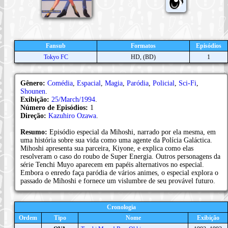
Fansub
Formatos
Episódios
Tokyo FC
HD, (BD)
1
Gênero:
Comédia
,
Espacial
,
Magia
,
Paródia
,
Policial
,
Sci-Fi
,
Shounen
.
Exibição:
25/March/1994
.
Número de Episódios:
1
Direção:
Kazuhiro Ozawa
.
Resumo:
Episódio especial da Mihoshi, narrado por ela mesma, em
uma história sobre sua vida como uma agente da Polícia Galáctica.
Mihoshi apresenta sua parceira, Kiyone, e explica como elas
resolveram o caso do roubo de Super Energia. Outros personagens da
série Tenchi Muyo aparecem em papéis alternativos no especial.
Embora o enredo faça paródia de vários animes, o especial explora o
passado de Mihoshi e fornece um vislumbre de seu provável futuro.
Cronologia
Ordem
Tipo
Nome
Exibição