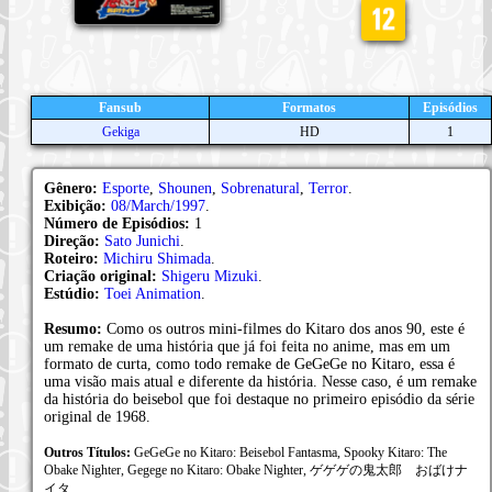
Fansub
Formatos
Episódios
Gekiga
HD
1
Gênero:
Esporte
,
Shounen
,
Sobrenatural
,
Terror
.
Exibição:
08/March/1997
.
Número de Episódios:
1
Direção:
Sato Junichi
.
Roteiro:
Michiru Shimada
.
Criação original:
Shigeru Mizuki
.
Estúdio:
Toei Animation
.
Resumo:
Como os outros mini-filmes do Kitaro dos anos 90, este é
um remake de uma história que já foi feita no anime, mas em um
formato de curta, como todo remake de GeGeGe no Kitaro, essa é
uma visão mais atual e diferente da história. Nesse caso, é um remake
da história do beisebol que foi destaque no primeiro episódio da série
original de 1968.
Outros Títulos:
GeGeGe no Kitaro: Beisebol Fantasma, Spooky Kitaro: The
Obake Nighter, Gegege no Kitaro: Obake Nighter, ゲゲゲの鬼太郎 おばけナ
イタ