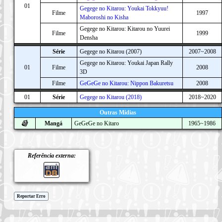
01
Gegege no Kitarou: Youkai Tokkyuu!
Filme
1997
Maboroshi no Kisha
Gegege no Kitarou: Kitarou no Yuurei
Filme
1999
Densha
Série
Gegege no Kitarou (2007)
2007~2008
Gegege no Kitarou: Youkai Japan Rally
01
Filme
2008
3D
Filme
GeGeGe no Kitarou: Nippon Bakuretsu
2008
01
Série
Gegege no Kitarou (2018)
2018~2020
Outras Mídias
Mangá
GeGeGe no Kitaro
1965~1986
Referência externa:
Reportar Erro