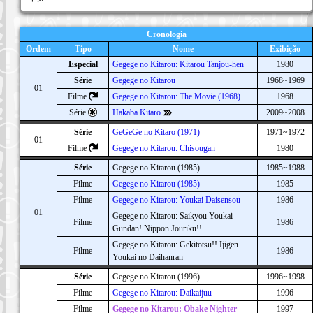
Cronologia
Ordem
Tipo
Nome
Exibição
Especial
Gegege no Kitarou: Kitarou Tanjou-hen
1980
Série
Gegege no Kitarou
1968~1969
01
Filme
Gegege no Kitarou: The Movie (1968)
1968
Série
Hakaba Kitaro
2009~2008
Série
GeGeGe no Kitaro (1971)
1971~1972
01
Filme
Gegege no Kitarou: Chisougan
1980
Série
Gegege no Kitarou (1985)
1985~1988
Filme
Gegege no Kitarou (1985)
1985
Filme
Gegege no Kitarou: Youkai Daisensou
1986
01
Gegege no Kitarou: Saikyou Youkai
Filme
1986
Gundan! Nippon Jouriku!!
Gegege no Kitarou: Gekitotsu!! Ijigen
Filme
1986
Youkai no Daihanran
Série
Gegege no Kitarou (1996)
1996~1998
Filme
Gegege no Kitarou: Daikaijuu
1996
Filme
Gegege no Kitarou: Obake Nighter
1997