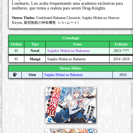
Lisesharte, Lux acaba frequentando uma academia exclusivas para
mulheres, que treina a realeza para serem Drag-Knights.
Outros Títulos:
Undefeated Bahamut Chronicle, Saijaku Muhai no Shinsou
Kiryuu, 最弱無敗の神装機竜《バハムート》
Cronologia
Ordem
Tipo
Nome
Exibição
01
Novel
Saijaku Muhai no Bahamut
2013~????
01
Mangá
Saijaku Muhai no Bahamut
2014~2018
Outras Mídias
Série
Saijaku Muhai no Bahamut
2016