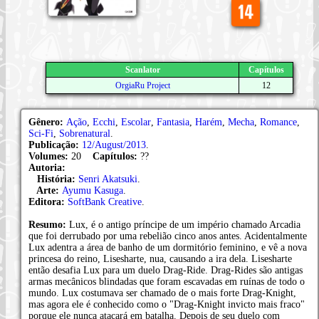
Scanlator
Capítulos
OrgiaRu Project
12
Gênero:
Ação
,
Ecchi
,
Escolar
,
Fantasia
,
Harém
,
Mecha
,
Romance
,
Sci-Fi
,
Sobrenatural
.
Publicação:
12/August/2013
.
Volumes:
20
Capítulos:
??
Autoria:
História:
Senri Akatsuki
.
Arte:
Ayumu Kasuga
.
Editora:
SoftBank Creative
.
Resumo:
Lux, é o antigo príncipe de um império chamado Arcadia
que foi derrubado por uma rebelião cinco anos antes. Acidentalmente
Lux adentra a área de banho de um dormitório feminino, e vê a nova
princesa do reino, Lisesharte, nua, causando a ira dela. Lisesharte
então desafia Lux para um duelo Drag-Ride. Drag-Rides são antigas
armas mecânicos blindadas que foram escavadas em ruínas de todo o
mundo. Lux costumava ser chamado de o mais forte Drag-Knight,
mas agora ele é conhecido como o "Drag-Knight invicto mais fraco"
porque ele nunca atacará em batalha. Depois de seu duelo com