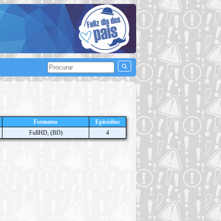
Formatos
Episódios
FullHD, (BD)
4