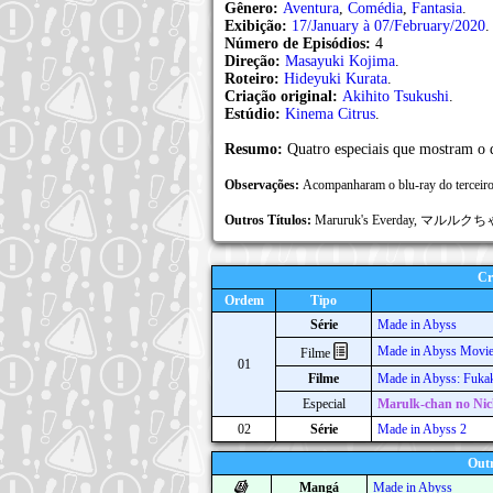
Gênero:
Aventura
,
Comédia
,
Fantasia
.
Exibição:
17/January à 07/February/2020
.
Número de Episódios:
4
Direção:
Masayuki Kojima
.
Roteiro:
Hideyuki Kurata
.
Criação original:
Akihito Tsukushi
.
Estúdio:
Kinema Citrus
.
Resumo:
Quatro especiais que mostram o d
Observações:
Acompanharam o blu-ray do terceiro 
Outros Títulos:
Maruruk's Everday, マル
Cr
Ordem
Tipo
Série
Made in Abyss
Made in Abyss Movi
Filme
01
Filme
Made in Abyss: Fukak
Especial
Marulk-chan no Nic
02
Série
Made in Abyss 2
Outr
Mangá
Made in Abyss