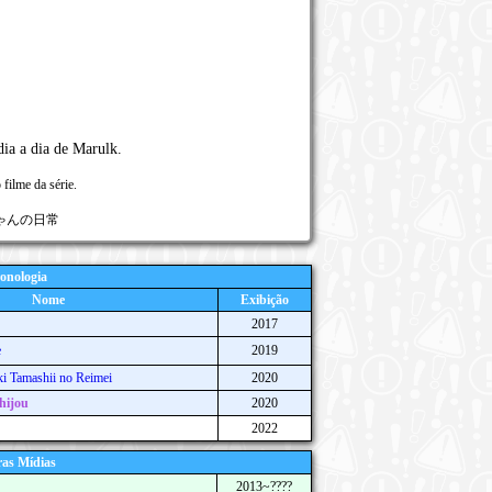
ia a dia de Marulk.
filme da série.
ルクちゃんの日常
onologia
Nome
Exibição
2017
e
2019
i Tamashii no Reimei
2020
hijou
2020
2022
as Mídias
2013~????