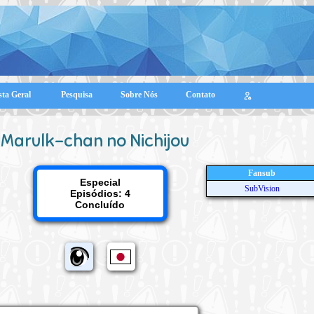
sta Geral
Pesquisa
Sobre Nós
Contato
Marulk-chan no Nichijou
Fansub
Especial
SubVision
Episódios: 4
Concluído