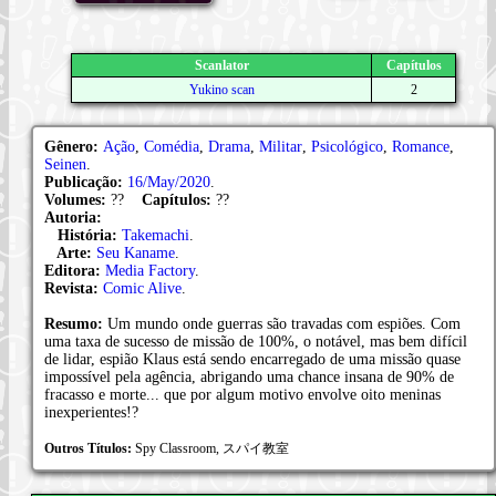
Scanlator
Capítulos
Yukino scan
2
Gênero:
Ação
,
Comédia
,
Drama
,
Militar
,
Psicológico
,
Romance
,
Seinen
.
Publicação:
16/May/2020
.
Volumes:
??
Capítulos:
??
Autoria:
História:
Takemachi
.
Arte:
Seu Kaname
.
Editora:
Media Factory
.
Revista:
Comic Alive
.
Resumo:
Um mundo onde guerras são travadas com espiões. Com
uma taxa de sucesso de missão de 100%, o notável, mas bem difícil
de lidar, espião Klaus está sendo encarregado de uma missão quase
impossível pela agência, abrigando uma chance insana de 90% de
fracasso e morte... que por algum motivo envolve oito meninas
inexperientes!?
Outros Títulos:
Spy Classroom, スパイ教室