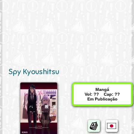
Spy Kyoushitsu
Mangá
Vol: ?? Cap: ??
Em Publicação