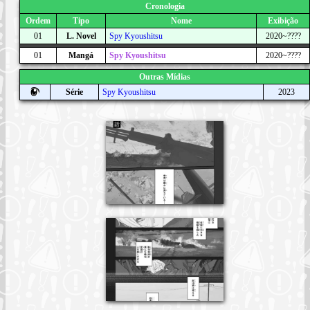
Cronologia
Ordem
Tipo
Nome
Exibição
01
L. Novel
Spy Kyoushitsu
2020~????
01
Mangá
Spy Kyoushitsu
2020~????
Outras Mídias
Série
Spy Kyoushitsu
2023