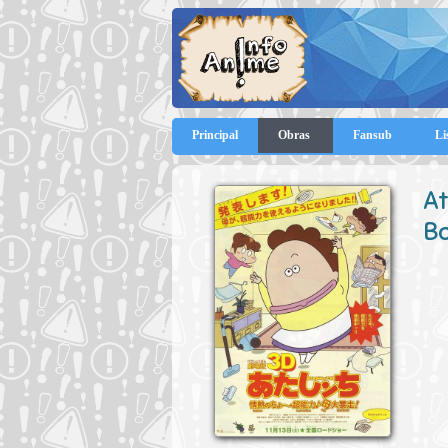
Principal
Obras
Fansub
Li
At
B