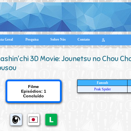
sta Geral
Pesquisa
Sobre Nós
Contato
ashin'chi 3D Movie: Jounetsu no Chou C
ousou
Fansub
Filme
Peak Spider
Episódios: 1
Concluído