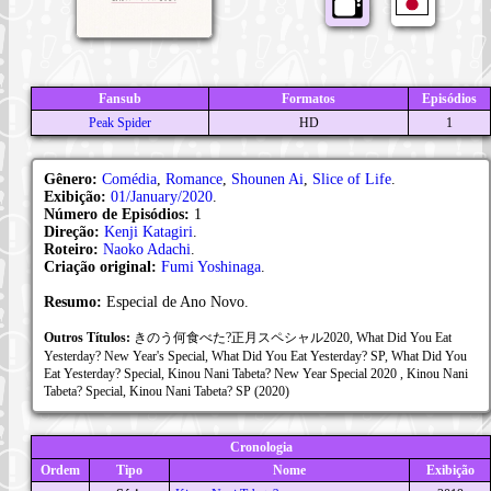
Fansub
Formatos
Episódios
Peak Spider
HD
1
Gênero:
Comédia
,
Romance
,
Shounen Ai
,
Slice of Life
.
Exibição:
01/January/2020
.
Número de Episódios:
1
Direção:
Kenji Katagiri
.
Roteiro:
Naoko Adachi
.
Criação original:
Fumi Yoshinaga
.
Resumo:
Especial de Ano Novo.
Outros Títulos:
きのう何食べた?正月スペシャル2020, What Did You Eat
Yesterday? New Year's Special, What Did You Eat Yesterday? SP, What Did You
Eat Yesterday? Special, Kinou Nani Tabeta? New Year Special 2020 , Kinou Nani
Tabeta? Special, Kinou Nani Tabeta? SP (2020)
Cronologia
Ordem
Tipo
Nome
Exibição