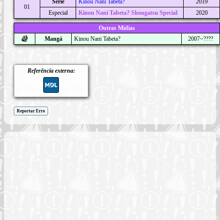
Série
Kinou Nani Tabeta?
2019
01
Especial
Kinou Nani Tabeta? Shougatsu Special
2020
Outras Mídias
Mangá
Kinou Nani Tabeta?
2007~????
Referência externa:
Reportar Erro