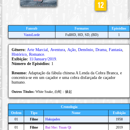
Fansub
Formatos
Episódios
VastoLorde
FullHD, HD, SD, (BD)
1
Gênero:
Arte Marcial
,
Aventura
,
Ação
,
Demônio
,
Drama
,
Fantasia
,
Histórico
,
Romance
.
Exibição:
11/January/2019
.
Número de Episódios:
1
Resumo:
Adaptação da fábula chinesa A Lenda da Cobra Branca, e
concentra-se em um caçador e uma cobra disfarçada de caçador
humano.
Outros Títulos:
White Snake, 白蛇：缘起
Cronologia
Ordem
Tipo
Nome
Exibição
01
Filme
Hakujaden
1958
01
Filme
Bai She: Yuan Qi
2019