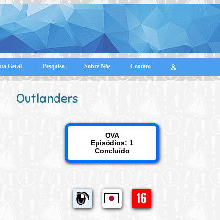
sta Geral
Pesquisa
Sobre Nós
Contato
Outlanders
OVA
Episódios: 1
Concluído