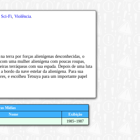
,
Sci-Fi
,
Violência
.
a terra por forças alienígenas desconhecidas, o
a com uma mulher alienígena com poucas roupas,
leiras terráqueas com sua espada. Depois de uma luta
 a bordo da nave estelar da alienígena. Para sua
ores, e escolheu Tetsuya para um importante papel
as Mídias
Nome
Exibição
1985~1987