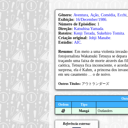
Gênero:
Aventura
,
Ação
,
Comédia
,
Ecchi
Exibição:
16/December/1986
.
Número de Episódios:
1
Direção:
Katsuhisa Yamada
.
Roteiro:
Kenji Terada
,
Sukehiro Tomita
.
Criação original:
Johji Manabe
.
Estúdio:
AIC
.
Resumo:
Em meio a uma violenta invasão n
fotojornalista Wakatsuki Tetsuya se depar
traçando uma faixa de morte através das fi
caótica, Tetsuya fica inconsciente, e acorda
surpresa, ela é Kahm, a princesa dos invas
em seu casamento ... o de noivo.
Outros Títulos:
アウトランダーズ
Outr
Ordem
Tipo
Mangá
Outlanders
Referência externa: