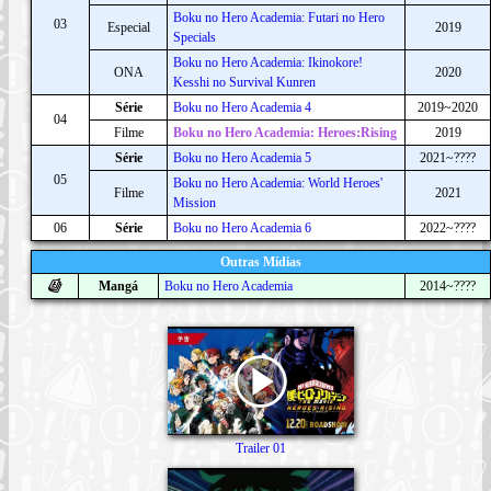
Boku no Hero Academia: Futari no Hero
03
Especial
2019
Specials
Boku no Hero Academia: Ikinokore!
ONA
2020
Kesshi no Survival Kunren
Série
Boku no Hero Academia 4
2019~2020
04
Filme
Boku no Hero Academia: Heroes:Rising
2019
Série
Boku no Hero Academia 5
2021~????
05
Boku no Hero Academia: World Heroes'
Filme
2021
Mission
06
Série
Boku no Hero Academia 6
2022~????
Outras Mídias
Mangá
Boku no Hero Academia
2014~????
Trailer 01