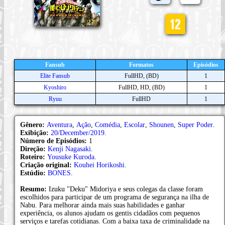
Fansub
Formatos
Episódios
Elite Fansub
FullHD, (BD)
1
Kyoshiro
FullHD, HD, (BD)
1
Ryuu
FullHD
1
Gênero:
Aventura
,
Ação
,
Comédia
,
Escolar
,
Shounen
,
Super Poder
.
Exibição:
20/December/2019
.
Número de Episódios:
1
Direção:
Kenji Nagasaki
.
Roteiro:
Yousuke Kuroda
.
Criação original:
Kouhei Horikoshi
.
Estúdio:
BONES
.
Resumo:
Izuku "Deku" Midoriya e seus colegas da classe foram
escolhidos para participar de um programa de segurança na ilha de
Nabu. Para melhorar ainda mais suas habilidades e ganhar
experiência, os alunos ajudam os gentis cidadãos com pequenos
serviços e tarefas cotidianas. Com a baixa taxa de criminalidade na