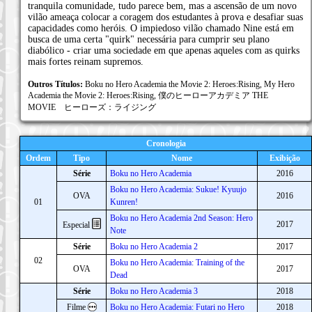
tranquila comunidade, tudo parece bem, mas a ascensão de um novo
vilão ameaça colocar a coragem dos estudantes à prova e desafiar suas
capacidades como heróis. O impiedoso vilão chamado Nine está em
busca de uma certa "quirk" necessária para cumprir seu plano
diabólico - criar uma sociedade em que apenas aqueles com as quirks
mais fortes reinam supremos.
Outros Títulos:
Boku no Hero Academia the Movie 2: Heroes:Rising, My Hero
Academia the Movie 2: Heroes:Rising, 僕のヒーローアカデミア THE
MOVIE ヒーローズ：ライジング
Cronologia
Ordem
Tipo
Nome
Exibição
Série
Boku no Hero Academia
2016
Boku no Hero Academia: Sukue! Kyuujo
OVA
2016
01
Kunren!
Boku no Hero Academia 2nd Season: Hero
2017
Especial
Note
Série
Boku no Hero Academia 2
2017
02
Boku no Hero Academia: Training of the
OVA
2017
Dead
Série
Boku no Hero Academia 3
2018
Filme
Boku no Hero Academia: Futari no Hero
2018