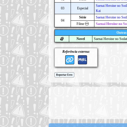
Saenai Heroine no Soda
03
Especial
Kai
Série
Saenai Heroine no Soda
04
Filme
Saenai Heroine no So
Outras
Novel
Saenai Heroine no Sodat
Referência externa:
Reportar Erro