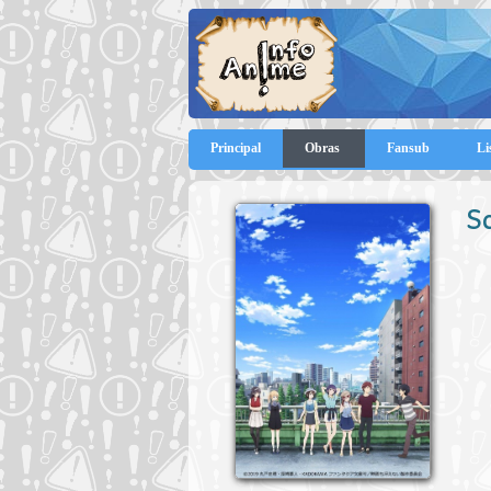
Principal
Obras
Fansub
Li
S