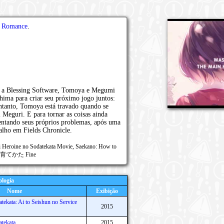
,
Romance
.
m a Blessing Software, Tomoya e Megumi
hima para criar seu próximo jogo juntos:
ntanto, Tomoya está travado quando se
l Meguri. E para tornar as coisas ainda
rentando seus próprios problemas, após uma
alho em Fields Chronicle.
ai Heroine no Sodatekata Movie, Saekano: How to
彼女の育てかた Fine
logia
Nome
Exibição
tekata: Ai to Seishun no Service
2015
atekata
2015