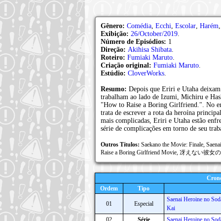
Gênero:
Comédia
,
Ecchi
,
Escolar
,
Harém
Exibição:
26/October/2019
.
Número de Episódios:
1
Direção:
Akihisa Shibata
.
Roteiro:
Fumiaki Maruto
.
Criação original:
Fumiaki Maruto
.
Estúdio:
CloverWorks
.
Resumo:
Depois que Eriri e Utaha deixa
trabalham ao lado de Izumi, Michiru e Has
"How to Raise a Boring Girlfriend.". No e
trata de escrever a rota da heroína principa
mais complicadas, Eriri e Utaha estão enf
série de complicações em torno de seu trab
Outros Títulos:
Saekano the Movie: Finale, Saen
Raise a Boring Girlfriend Movie, 冴えない
Crono
Ordem
Tipo
Saenai Heroine no Soda
01
Especial
Kai
02
Série
Saenai Heroine no Sod