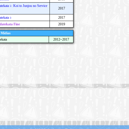
tekata ♭: Koi to Junjou no Service
2017
tekata ♭
2017
datekata Fine
2019
 Mídias
ekata
2012~2017