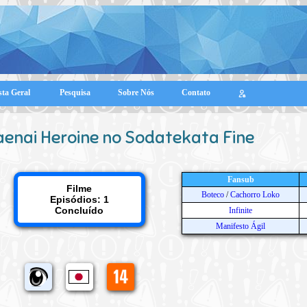
sta Geral
Pesquisa
Sobre Nós
Contato
aenai Heroine no Sodatekata Fine
Fansub
Filme
Boteco
/
Cachorro Loko
Episódios: 1
Concluído
Infinite
Manifesto Ágil