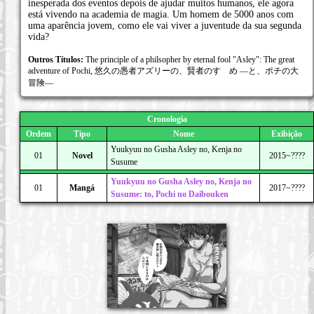
inesperada dos eventos depois de ajudar muitos humanos, ele agora
está vivendo na academia de magia. Um homem de 5000 anos com
uma aparência jovem, como ele vai viver a juventude da sua segunda
vida?
Outros Títulos:
The principle of a philsopher by eternal fool "Asley": The great
adventure of Pochi, 悠久の愚者アズリーの、賢者のすゝめ ―と、ポチの大
冒険―
Cronologia
Ordem
Tipo
Nome
Exibição
Yuukyuu no Gusha Asley no, Kenja no
01
Novel
2015~????
Susume
Yuukyuu no Gusha Asley no, Kenja no
01
Mangá
2017~????
Susume: to, Pochi no Daibouken