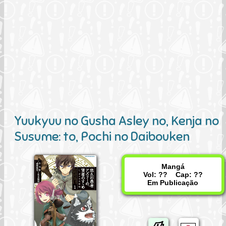
Yuukyuu no Gusha Asley no, Kenja no
Susume: to, Pochi no Daibouken
Mangá
Vol: ?? Cap: ??
Em Publicação