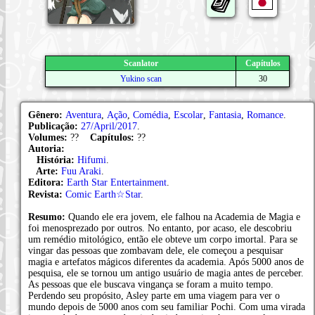
Scanlator
Capítulos
Yukino scan
30
Gênero:
Aventura
,
Ação
,
Comédia
,
Escolar
,
Fantasia
,
Romance
.
Publicação:
27/April/2017
.
Volumes:
??
Capítulos:
??
Autoria:
História:
Hifumi
.
Arte:
Fuu Araki
.
Editora:
Earth Star Entertainment
.
Revista:
Comic Earth☆Star
.
Resumo:
Quando ele era jovem, ele falhou na Academia de Magia e
foi menosprezado por outros. No entanto, por acaso, ele descobriu
um remédio mitológico, então ele obteve um corpo imortal. Para se
vingar das pessoas que zombavam dele, ele começou a pesquisar
magia e artefatos mágicos diferentes da academia. Após 5000 anos de
pesquisa, ele se tornou um antigo usuário de magia antes de perceber.
As pessoas que ele buscava vingança se foram a muito tempo.
Perdendo seu propósito, Asley parte em uma viagem para ver o
mundo depois de 5000 anos com seu familiar Pochi. Com uma virada