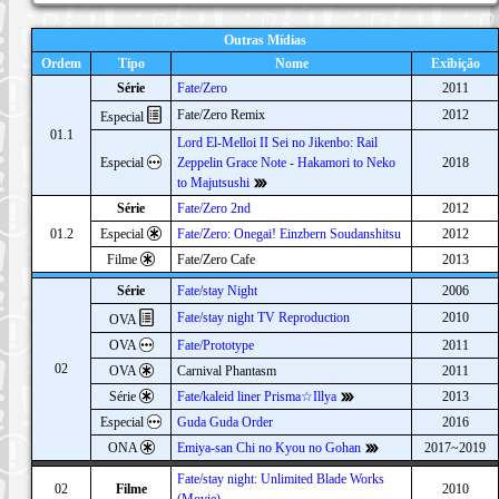
Outras Mídias
Ordem
Tipo
Nome
Exibição
Série
Fate/Zero
2011
Fate/Zero Remix
2012
Especial
01.1
Lord El-Melloi II Sei no Jikenbo: Rail
Especial
Zeppelin Grace Note - Hakamori to Neko
2018
to Majutsushi
Série
Fate/Zero 2nd
2012
01.2
Especial
Fate/Zero: Onegai! Einzbern Soudanshitsu
2012
Filme
Fate/Zero Cafe
2013
Série
Fate/stay Night
2006
Fate/stay night TV Reproduction
2010
OVA
OVA
Fate/Prototype
2011
02
OVA
Carnival Phantasm
2011
Série
Fate/kaleid liner Prisma☆Illya
2013
Especial
Guda Guda Order
2016
ONA
Emiya-san Chi no Kyou no Gohan
2017~2019
Fate/stay night: Unlimited Blade Works
02
Filme
2010
(Movie)