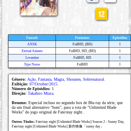
Fansub
Formatos
Episódios
ANSK
FullHD, (BD)
1
Eternal Animes
FullHD, HD, (BD)
1
Levantine
FullHD, HD
1
Type Noow
FullHD
1
Gênero:
Ação
,
Fantasia
,
Magia
,
Shounen
,
Sobrenatural
.
Exibição:
07/October/2015
.
Número de Episódios:
1
Direção:
Takahiro Miura
.
Resumo:
Especial incluso no segundo box de Blu-ray da série, que
da um final alternativo “bom”, para a rota de “Unlimited Blade
Works” do jogo original de Fate/stay night..
Outros Títulos:
Fate/stay night [Unlimited Blade Works] Season 2 - Sunny Day,
Fate/stay night [Unlimited Blade Works] 新作映像「sunny day」