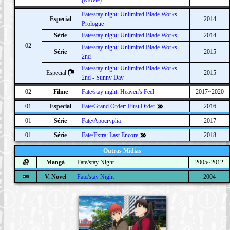
Fate/stay night: Unlimited Blade Works -
Especial
2014
Prologue
Série
Fate/stay night: Unlimited Blade Works
2014
02
Fate/stay night: Unlimited Blade Works
Série
2015
2nd
Fate/stay night: Unlimited Blade Works
Especial
2015
2nd - Sunny Day
02
Filme
Fate/stay night: Heaven's Feel
2017~2020
01
Especial
Fate/Grand Order: First Order
2016
01
Série
Fate/Apocrypha
2017
01
Série
Fate/Extra: Last Encore
2018
Outras Mídias
Mangá
Fate/stay Night
2005~2012
V. Novel
Fate/stay Night
2004