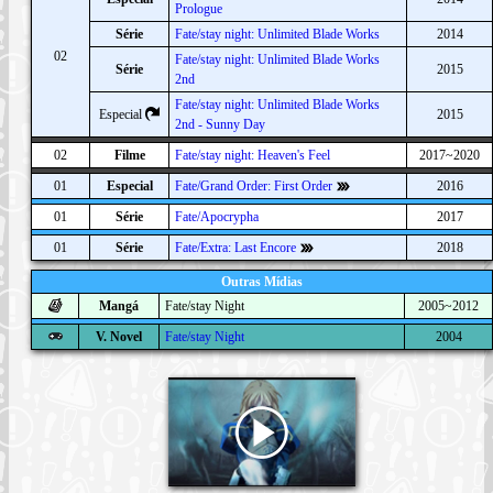
Prologue
Série
Fate/stay night: Unlimited Blade Works
2014
02
Fate/stay night: Unlimited Blade Works
Série
2015
2nd
Fate/stay night: Unlimited Blade Works
Especial
2015
2nd - Sunny Day
02
Filme
Fate/stay night: Heaven's Feel
2017~2020
01
Especial
Fate/Grand Order: First Order
2016
01
Série
Fate/Apocrypha
2017
01
Série
Fate/Extra: Last Encore
2018
Outras Mídias
Mangá
Fate/stay Night
2005~2012
V. Novel
Fate/stay Night
2004