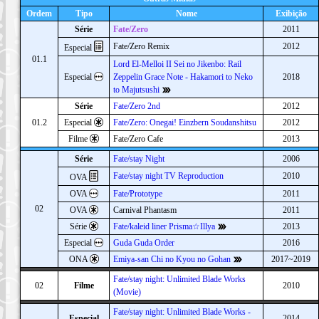
Ordem
Tipo
Nome
Exibição
Série
Fate/Zero
2011
Fate/Zero Remix
2012
Especial
01.1
Lord El-Melloi II Sei no Jikenbo: Rail
Especial
Zeppelin Grace Note - Hakamori to Neko
2018
to Majutsushi
Série
Fate/Zero 2nd
2012
01.2
Especial
Fate/Zero: Onegai! Einzbern Soudanshitsu
2012
Filme
Fate/Zero Cafe
2013
Série
Fate/stay Night
2006
Fate/stay night TV Reproduction
2010
OVA
OVA
Fate/Prototype
2011
02
OVA
Carnival Phantasm
2011
Série
Fate/kaleid liner Prisma☆Illya
2013
Especial
Guda Guda Order
2016
ONA
Emiya-san Chi no Kyou no Gohan
2017~2019
Fate/stay night: Unlimited Blade Works
02
Filme
2010
(Movie)
Fate/stay night: Unlimited Blade Works -
Especial
2014