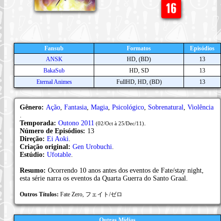
Fansub
Formatos
Episódios
ANSK
HD, (BD)
13
BakaSub
HD, SD
13
Eternal Animes
FullHD, HD, (BD)
13
Gênero:
Ação
,
Fantasia
,
Magia
,
Psicológico
,
Sobrenatural
,
Violência
.
Temporada:
Outono 2011
.
(02/Oct à 25/Dec/11)
Número de Episódios:
13
Direção:
Ei Aoki
.
Criação original:
Gen Urobuchi
.
Estúdio:
Ufotable
.
Resumo:
Ocorrendo 10 anos antes dos eventos de Fate/stay night,
esta série narra os eventos da Quarta Guerra do Santo Graal.
Outros Títulos:
Fate Zero, フェイト/ゼロ
Outras Mídias